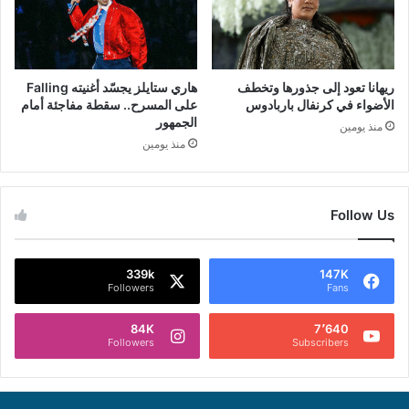
ريهانا تعود إلى جذورها وتخطف
هاري ستايلز يجسّد أغنيته Falling
الأضواء في كرنفال باربادوس
على المسرح.. سقطة مفاجئة أمام
الجمهور
منذ يومين
منذ يومين
Follow Us
339k
147K
Followers
Fans
84K
7٬640
Followers
Subscribers