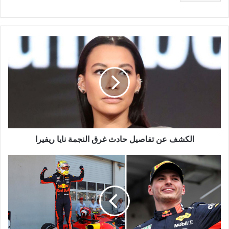
الكشف
عن
تفاصيل
حادث
غرق
النجمة
نايا
ريفيرا
الكشف عن تفاصيل حادث غرق النجمة نايا ريفيرا
ماكس
فرستابن
الأسرع
في
التجارب
الحرة
الثانية