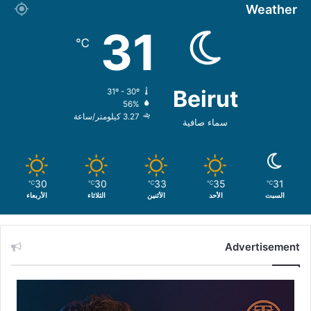
Weather
31
℃
Beirut
31º - 30º
56%
3.27 كيلومتر/ساعة
سماء صافية
30
30
33
35
31
℃
℃
℃
℃
℃
السبت
الأحد
الأثنين
الثلاثاء
الأربعاء
Advertisement