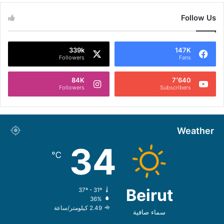
Follow Us
339k
147K
Followers
Fans
84K
7٬640
Followers
Subscribers
Weather
34
℃
Beirut
37º - 31º
36%
2.49 كيلومتر/ساعة
سماء صافية