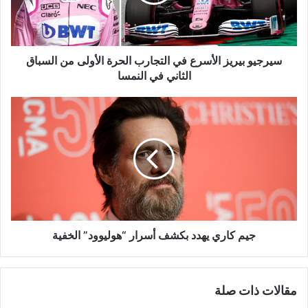
الحرة
الأولى
من
السباق
الثاني
سيرجيو بيريز الأسرع في التجارب الحرة الأولى من السباق
في
الثاني في النمسا
النمسا
جيم
كاري
يهدد
بكشف
أسرار
“هوليوود”
الخفية
جيم كاري يهدد بكشف أسرار “هوليوود” الخفية
مقالات ذات صلة