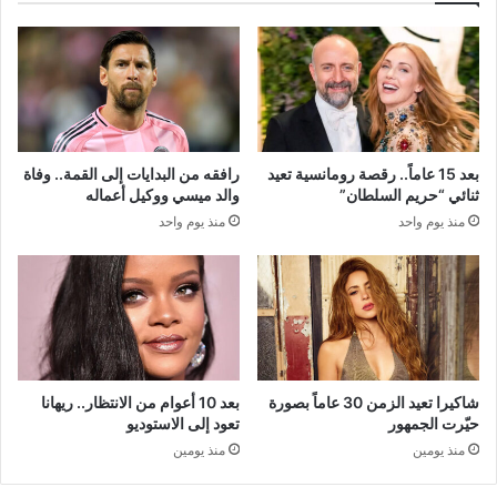
بعد 15 عاماً.. رقصة رومانسية تعيد
رافقه من البدايات إلى القمة.. وفاة
ثنائي “حريم السلطان”
والد ميسي ووكيل أعماله
منذ يوم واحد
منذ يوم واحد
شاكيرا تعيد الزمن 30 عاماً بصورة
بعد 10 أعوام من الانتظار.. ريهانا
حيّرت الجمهور
تعود إلى الاستوديو
منذ يومين
منذ يومين