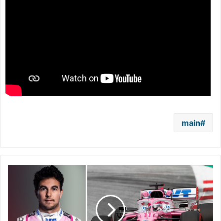
main
سيرجيو
بيريز
الأسرع
في
التجارب