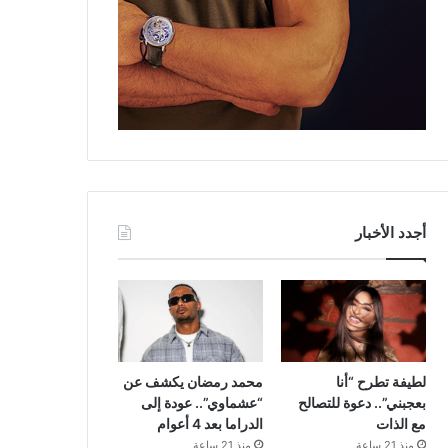
أجدد الأخبار
لطيفة تطرح “أنا
محمد رمضان يكشف عن
بعجبني”.. دعوة للتصالح
“عشماوي”.. عودة إلى
مع الذات
الدراما بعد 4 أعوام
منذ 21 ساعة
منذ 21 ساعة