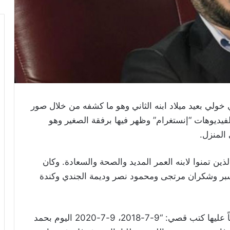
لي بعيد ميلاد ابنه الثاني وهو ما كشفه من خلال صور
ديوهات “إنستغرام” وظهر فيها برفقة الصغير وهو
 المنزل.
ين تمنوا لابنه العمر المديد والصحة والسعادة. وكان
سبر وشكران مرتجى ومحمود نصر وديمة الجندي وكندة
وحققت الصور أكثر من 150 ألف إعجاب. وتعليقاً عليها كتب قصي: “9-7-2018، 9-7-2020 اليوم بحمد