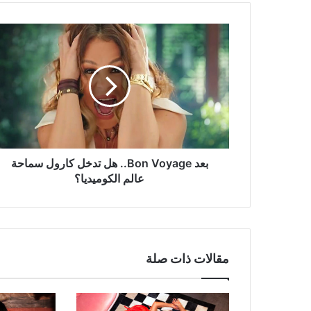
بعد
Bon
Voyage..
هل
تدخل
كارول
سماحة
عالم
الكوميديا؟
بعد Bon Voyage.. هل تدخل كارول سماحة
عالم الكوميديا؟
مقالات ذات صلة