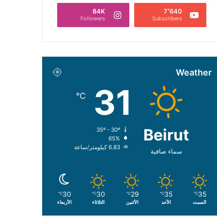
84K
7٬640
Followers
Subscribers
Weather
31
℃
Beirut
35º - 30º
65%
6.83 كيلومتر/ساعة
سماء صافية
30
30
29
35
35
℃
℃
℃
℃
℃
السبت
الأحد
الأثنين
الثلاثاء
الأربعاء