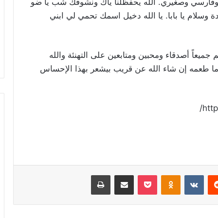
ي وفارسي وصغيري. الله يحفظلنا ياك ونشوفك شب يا ضو
وسلام يا بابا. يا الله دخيل اسمك تحمي لي ابني
جميعاً أصدقاء ومحبين ومتابعين على التهنئة والله
ما طعمه إن شاء الله عن قريب بيشعر بهذا الإحساس
htt
ريست
Odnoklassniki
‫Pocket
مشاركة عبر البريد
طباعة