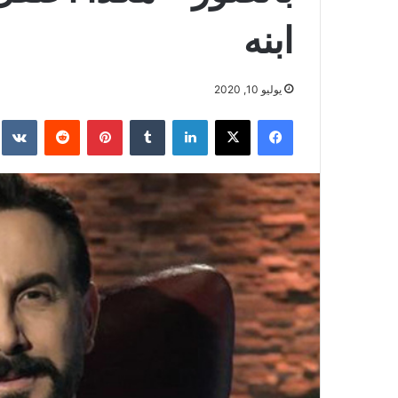
ابنه
يوليو 10, 2020
فيسبوك
‫X
لينكدإن
بينتيريست