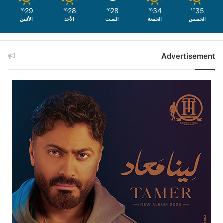
29
28
28
34
35
℃
℃
℃
℃
℃
الخميس
الجمعة
السبت
الأحد
الأثنين
Advertisement