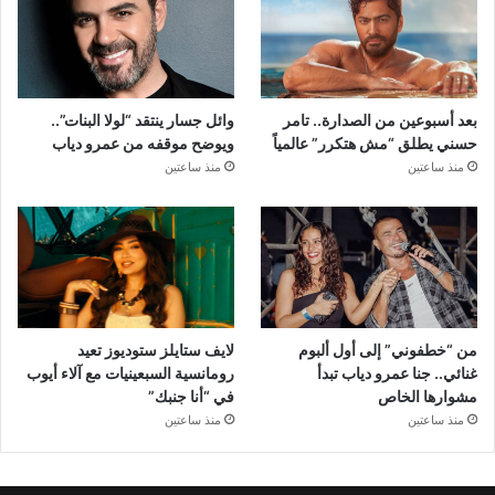
بعد أسبوعين من الصدارة.. تامر
وائل جسار ينتقد “لولا البنات”..
حسني يطلق “مش هتكرر” عالمياً
ويوضح موقفه من عمرو دياب
منذ ساعتين
منذ ساعتين
من “خطفوني” إلى أول ألبوم
لايف ستايلز ستوديوز تعيد
غنائي.. جنا عمرو دياب تبدأ
رومانسية السبعينيات مع آلاء أيوب
مشوارها الخاص
في “أنا جنبك”
منذ ساعتين
منذ ساعتين