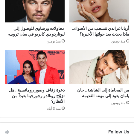
أريانا غراندي تنسحب من الأضواء..
محاولات ورشاوى للوصول إلى
ماذا يحدث بعد جولتها الأخيرة؟
ليوناردو دي كابريو في سان تروبيه
منذ يومين
منذ يومين
من المحاماة إلى الشاشة.. جان
دعوة زفاف وصور رومانسية.. هل
يامان يعود إلى مهنته القديمة
تزوّج رونالدو وجورجينا بعيداً من
الأنظار؟
منذ يومين
منذ 3 أيام
Follow Us