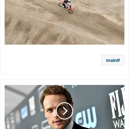
main
سام
هيوين
بطل
“جيمس
بوند”
المقبل