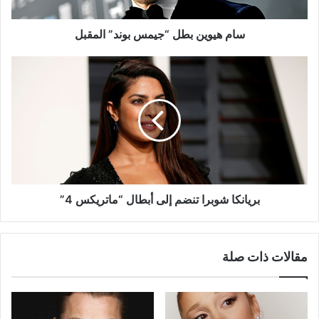
سام هيوين بطل “جيمس بوند” المقبل
بريانكا
شوبرا
تنضم
إلى
أبطال
“ماتريكس
4”
بريانكا شوبرا تنضم إلى أبطال “ماتريكس 4”
مقالات ذات صلة