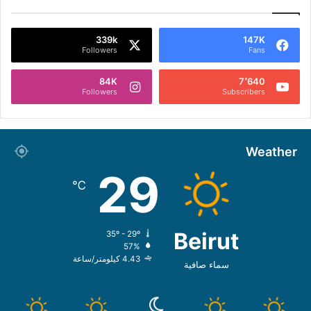
339k
147K
Followers
Fans
84K
7٬640
Followers
Subscribers
Weather
29
℃
Beirut
35º - 29º
57%
4.43 كيلومتر/ساعة
سماء صافية