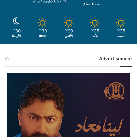
6.27 كيلومتر/ساعة
سماء صافية
30
30
29
35
35
℃
℃
℃
℃
℃
السبت
الأحد
الأثنين
الثلاثاء
الأربعاء
Advertisement