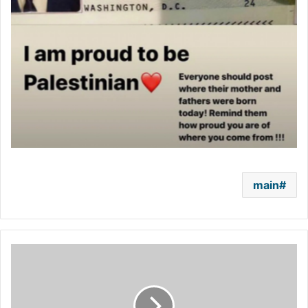
main
بالصورة
-
جنات
تفاجئ