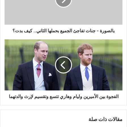
الجميع
بحملها
الثاني..
كيف
بدت؟
بالصورة - جنات تفاجئ الجميع بحملها الثاني.. كيف بدت؟
الفجوة
بين
الأميرين
وليام
وهاري
تتسع
وتقسيم
لإرث
والدتهما
الفجوة بين الأميرين وليام وهاري تتسع وتقسيم لإرث والدتهما
مقالات ذات صلة