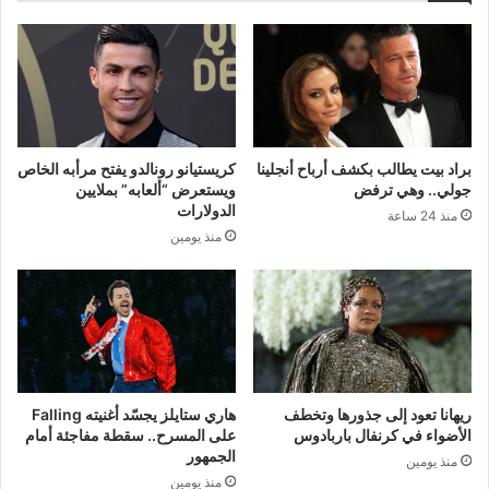
براد بيت يطالب بكشف أرباح أنجلينا
كريستيانو رونالدو يفتح مرأبه الخاص
جولي.. وهي ترفض
ويستعرض “ألعابه” بملايين
الدولارات
منذ 24 ساعة
منذ يومين
ريهانا تعود إلى جذورها وتخطف
هاري ستايلز يجسّد أغنيته Falling
الأضواء في كرنفال باربادوس
على المسرح.. سقطة مفاجئة أمام
الجمهور
منذ يومين
منذ يومين