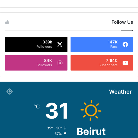
Follow Us
339k
147K
Followers
Fans
84K
7٬640
Followers
Subscribers
Weather
31
℃
Beirut
35º - 30º
67%