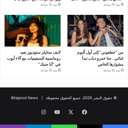
منذ 15 ساعة
منذ 15 ساعة
من “خطفوني” إلى أول ألبوم
لايف ستايلز ستوديوز تعيد
غنائي.. جنا عمرو دياب تبدأ
رومانسية السبعينيات مع آلاء أيوب
مشوارها الخاص
في “أنا جنبك”
منذ 15 ساعة
منذ 15 ساعة
© حقوق النشر 2026، جميع الحقوق محفوظة |
Bitajarod News
فيسبوك
‫X
‫YouTube
انستقرام