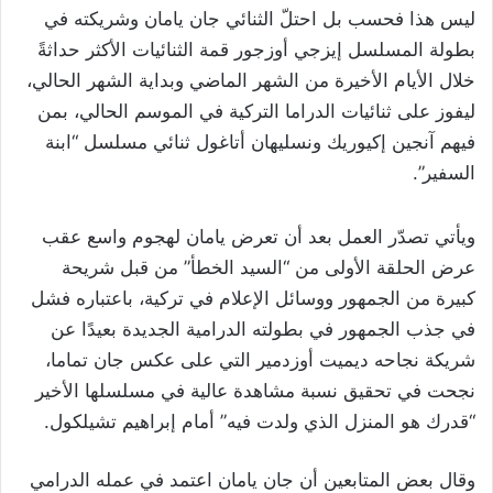
ليس هذا فحسب بل احتلّ الثنائي جان يامان وشريكته في
بطولة المسلسل إيزجي أوزجور قمة الثنائيات الأكثر حداثةً
خلال الأيام الأخيرة من الشهر الماضي وبداية الشهر الحالي،
ليفوز على ثنائيات الدراما التركية في الموسم الحالي، بمن
فيهم آنجين إكيوريك ونسليهان أتاغول ثنائي مسلسل “ابنة
السفير”.
ويأتي تصدّر العمل بعد أن تعرض يامان لهجوم واسع عقب
عرض الحلقة الأولى من “السيد الخطأ” من قبل شريحة
كبيرة من الجمهور ووسائل الإعلام في تركية، باعتباره فشل
في جذب الجمهور في بطولته الدرامية الجديدة بعيدًا عن
شريكة نجاحه ديميت أوزدمير التي على عكس جان تماما،
نجحت في تحقيق نسبة مشاهدة عالية في مسلسلها الأخير
“قدرك هو المنزل الذي ولدت فيه” أمام إبراهيم تشيلكول.
وقال بعض المتابعين أن جان يامان اعتمد في عمله الدرامي