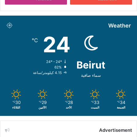
Weather
24
℃
Beirut
24º - 24º
62%
4.15 كيلومتر/ساعة
سماء صافية
30
29
28
33
34
℃
℃
℃
℃
℃
الجمعة
السبت
الأحد
الأثنين
الثلاثاء
Advertisement