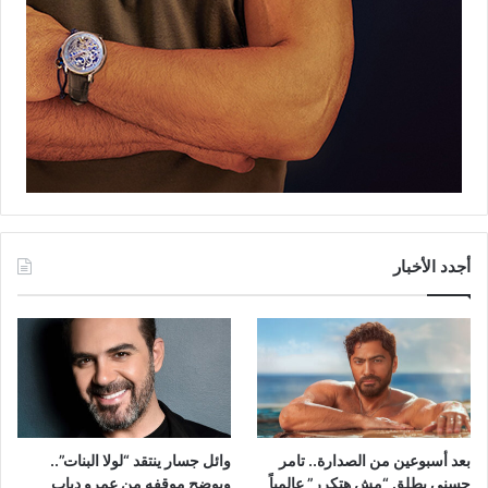
أجدد الأخبار
بعد أسبوعين من الصدارة.. تامر
وائل جسار ينتقد “لولا البنات”..
حسني يطلق “مش هتكرر” عالمياً
ويوضح موقفه من عمرو دياب