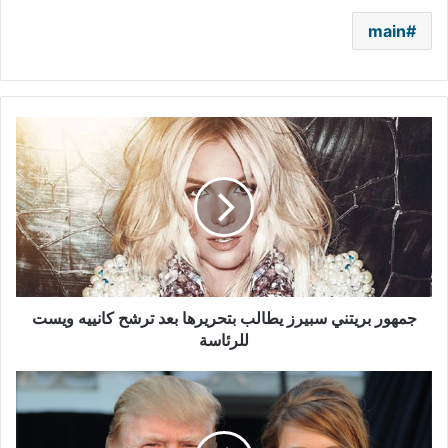
main
جمهور
بريتني
سبيرز
يطالب
بتحريرها
بعد
ترشح
كانييه
ويست
للرئاسة
جمهور بريتني سبيرز يطالب بتحريرها بعد ترشح كانييه ويست
للرئاسة
حقيقة
تقديم
عمل
فني