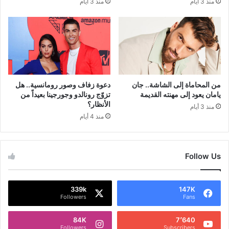
منذ 3 أيام
منذ 3 أيام
من المحاماة إلى الشاشة.. جان
دعوة زفاف وصور رومانسية.. هل
يامان يعود إلى مهنته القديمة
تزوّج رونالدو وجورجينا بعيداً من
الأنظار؟
منذ 3 أيام
منذ 4 أيام
Follow Us
339k
147K
Followers
Fans
84K
7٬640
Followers
Subscribers