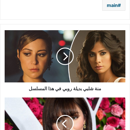
main
منة
شلبي
بديلة
روبي
في
هذا
المسلسل
منة شلبي بديلة روبي في هذا المسلسل
كاثرين
ماكفي:
زوجي
يخفي
مشاعره