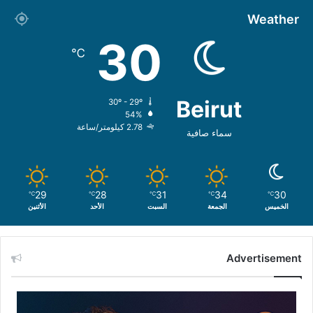
Weather
30
℃
Beirut
30º - 29º
54%
2.78 كيلومتر/ساعة
سماء صافية
29
28
31
34
30
℃
℃
℃
℃
℃
الخميس
الجمعة
السبت
الأحد
الأثنين
Advertisement