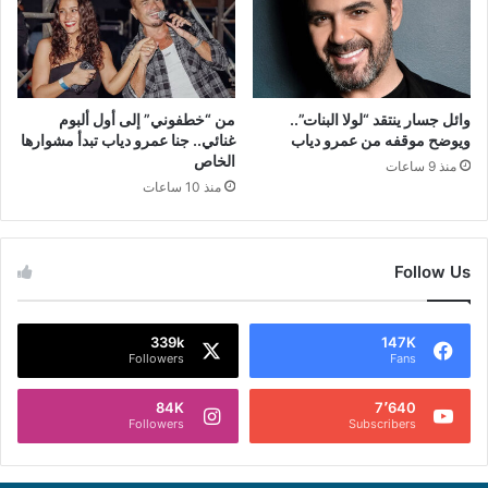
وائل جسار ينتقد “لولا البنات”..
من “خطفوني” إلى أول ألبوم
ويوضح موقفه من عمرو دياب
غنائي.. جنا عمرو دياب تبدأ مشوارها
الخاص
منذ 9 ساعات
منذ 10 ساعات
Follow Us
339k
147K
Followers
Fans
84K
7٬640
Followers
Subscribers