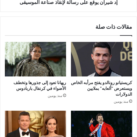
إد شيران يوقع على رسالة لإنقاذ صناعة الموسيقى
مقالات ذات صلة
كريستيانو رونالدو يفتح مرأبه الخاص
ريهانا تعود إلى جذورها وتخطف
ويستعرض “ألعابه” بملايين
الأضواء في كرنفال باربادوس
الدولارات
منذ يومين
منذ يومين