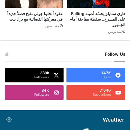
هاري ستايلز يجسّد أغنيته Falling
عقود أنجلينا جولي تفتح فصلاً جديداً
على المسرح.. سقطة مفاجئة أمام
في معركتها القضائية مع براد بيت
الجمهور
منذ يومين
منذ يومين
Follow Us
339k
147K
Followers
Fans
84K
7٬640
Followers
Subscribers
Weather