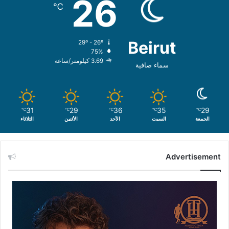
26
℃
Beirut
29º - 26º
75%
3.69 كيلومتر/ساعة
سماء صافية
31
29
36
35
29
℃
℃
℃
℃
℃
الجمعة
السبت
الأحد
الأثنين
الثلاثاء
Advertisement