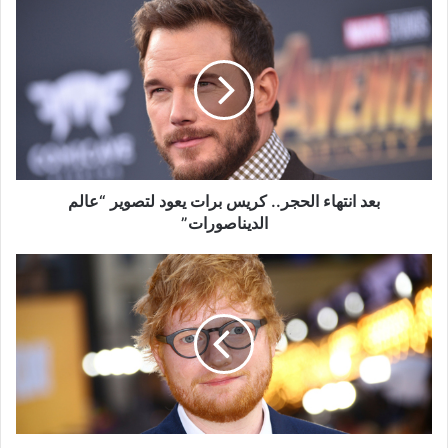
بعد
انتهاء
الحجر..
كريس
برات
يعود
لتصوير
“عالم
الديناصورات”
بعد انتهاء الحجر.. كريس برات يعود لتصوير “عالم
الديناصورات”
إد
شيران
يوقع
على
رسالة
لإنقاذ
صناعة
الموسيقى