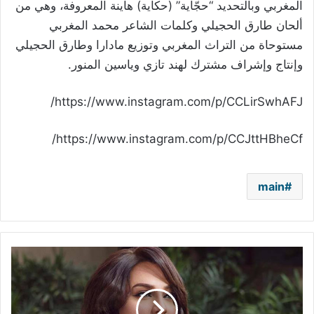
المغربي وبالتحديد “حجّاية” (حكاية) هاينة المعروفة، وهي من
ألحان طارق الحجيلي وكلمات الشاعر محمد المغربي
مستوحاة من التراث المغربي وتوزيع مادارا وطارق الحجيلي
وإنتاج وإشراف مشترك لهند تازي وياسين المنور.
https://www.instagram.com/p/CCLirSwhAFJ/
https://www.instagram.com/p/CCJttHBheCf/
main
سلاف
فواخرجي
غامضة
وغريبة
في