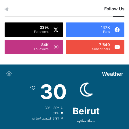
Follow Us
339k
147K
Followers
Fans
84K
7٬640
Followers
Subscribers
Weather
30
℃
Beirut
30º - 30º
51%
3.91 كيلومتر/ساعة
سماء صافية