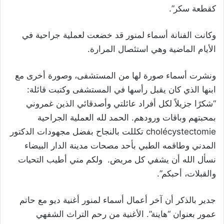
كقطعة سكر”.
وكانت الفنانة أسماء لمنور قد خضعت لعملية جراحية في
الأيام الماضية وهي استئصال المرارة.
ونشرت أسماء صورة لها من المستشفى، وصورة أخرى مع
ابنها الذي كان يقبل رأسها في المستشفى وكتبت قائلة:
“شكرًا جزيلاً لكل أفراد عائلتي وأصدقائي الذين غمروني
بمحبتهم وباقات ورودهم. الحمد لله العملية الجراحية
cholécystectomie تكللت بالنجاح بفضل مجهودات الدكتور
المدني وطاقمه الطبي بأحد مصحات مدينة الدار البيضاء
نسأل الله أن يشفي كل مريض. ولكم مني أطيب التحيات
والقبلات، أحبكم”.
جدير بالذكر أن آخر أعمال أسماء لمنور أغنية ديو مع حاتم
عمور بعنوان “هاينة”. الأغنية من رحم التراث الشفهي