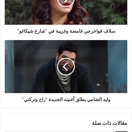
“شارع
شيكاغو”
سلاف فواخرجي غامضة وغريبة في “شارع شيكاغو”
وليد
الشامي
يطلق
أغنيته
الجديدة
“راح
وتركني”
وليد الشامي يطلق أغنيته الجديدة “راح وتركني”
مقالات ذات صلة