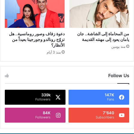
من المحاماة إلى الشاشة.. جان
دعوة زفاف وصور رومانسية.. هل
يامان يعود إلى مهنته القديمة
تزوّج رونالدو وجورجينا بعيداً من
الأنظار؟
منذ يومين
منذ 3 أيام
Follow Us
339k
147K
Followers
Fans
84K
7٬640
Followers
Subscribers