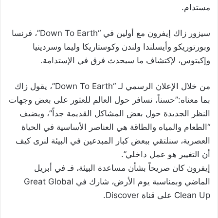
مستدام.
سيزور زاك إيفرون مع أولين في “Down To Earth”، فرنسا
وبورتوريكو وأيسلندا ولندن وكوستاريكا وليما وسردينيا
وإكيتوس، لإكتشاف ما سيحدث فرق في الإستدامة.
من خلال الإعلان الرسمي لـ “Down To Earth”، يقول زاك
بما معناه:”حسناً، نسافر حول العالم للعثور على بعض وجهات
النظر الجديدة حول بعض المشاكل القديمة جداً”، ويضيف
“الطعام والمياه والطاقة هي العناصر الأساسية في الحياة
العصرية، سنلتقي ببعض كبار المبدعين في البيئة لنرى كيف
أن التغيير هو عمل داخلي”.
إيفرون كان صريحاً بشأن مساعدة البيئة، فـ في أبريل
الماضي وبمناسبة يوم الأرض، شارك في Great Global
Clean Up على قناة Discover.