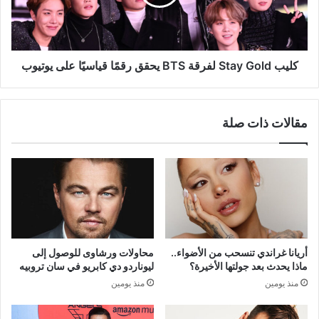
يحقق
رقمًا
قياسيًا
على
يوتيوب
كليب Stay Gold لفرقة BTS يحقق رقمًا قياسيًا على يوتيوب
مقالات ذات صلة
أريانا غراندي تنسحب من الأضواء..
محاولات ورشاوى للوصول إلى
ماذا يحدث بعد جولتها الأخيرة؟
ليوناردو دي كابريو في سان تروبيه
منذ يومين
منذ يومين