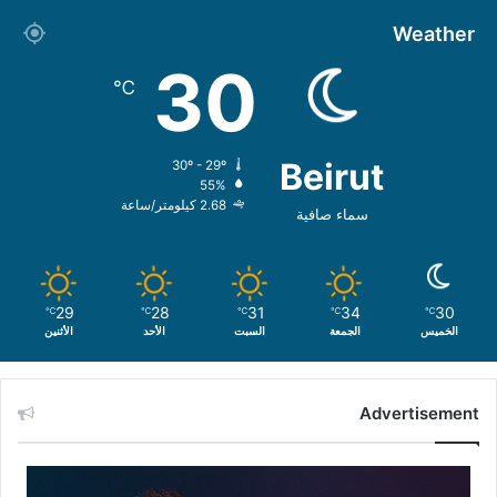
Weather
30
℃
Beirut
30º - 29º
55%
2.68 كيلومتر/ساعة
سماء صافية
29
28
31
34
30
℃
℃
℃
℃
℃
الخميس
الجمعة
السبت
الأحد
الأثنين
Advertisement