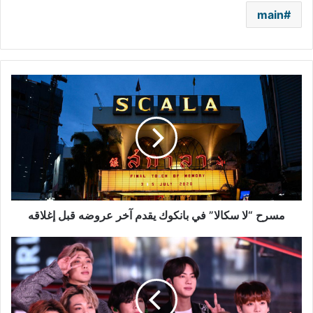
main
مسرح
“لا
سكالا”
في
بانكوك
يقدم
آخر
عروضه
قبل
إغلاقه
مسرح “لا سكالا” في بانكوك يقدم آخر عروضه قبل إغلاقه
كليب
Stay
Gold
لفرقة
BTS