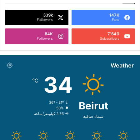
339k
147K
Followers
Fans
84K
7٬640
Followers
Subscribers
Weather
34
℃
Beirut
36º - 31º
50%
2.56 كيلومتر/ساعة
سماء صافية