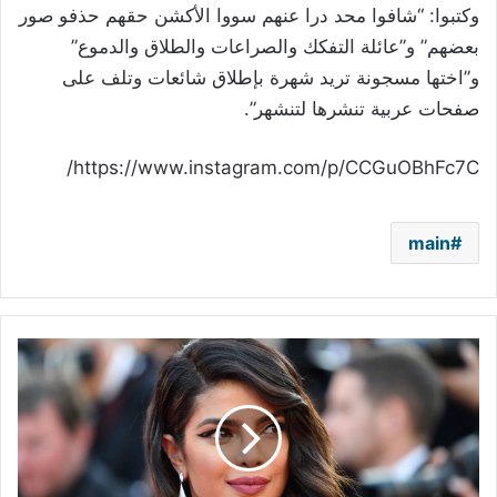
وكتبوا: “شافوا محد درا عنهم سووا الأكشن حقهم حذفو صور
بعضهم” و”عائلة التفكك والصراعات والطلاق والدموع”
و”اختها مسجونة تريد شهرة بإطلاق شائعات وتلف على
صفحات عربية تنشرها لتنشهر”.
https://www.instagram.com/p/CCGuOBhFc7C/
main
بريانكا
شوبرا:
أول
ممثلة
بولوودية
في
هذا