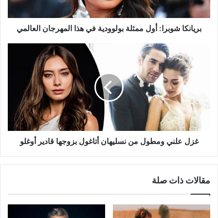
المهرجان
العالمي
بريانكا شوبرا: أول ممثلة بولوودية في هذا المهرجان العالمي
غزل
علني
ومطول
من
نسليهان
أتاغول
بزوجها
قادير
أوغلو
غزل علني ومطول من نسليهان أتاغول بزوجها قادير أوغلو
مقالات ذات صلة