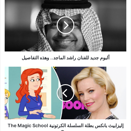
ألبوم
جديد
للفنان
راشد
الماجد..
وهذه
التفاصيل
ألبوم جديد للفنان راشد الماجد.. وهذه التفاصيل
إليزابيث
بانكس
بطلة
السلسلة
الكرتونية
The
Magic
School
Bus
إليزابيث بانكس بطلة السلسلة الكرتونية The Magic School