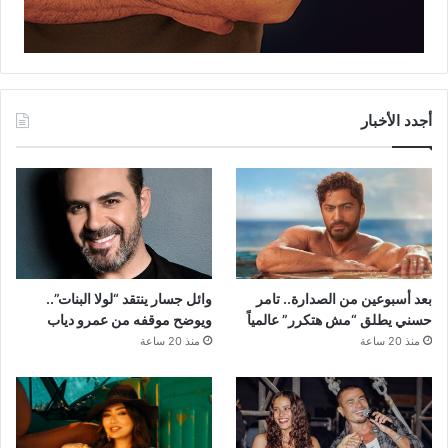
أجدد الأخبار
بعد أسبوعين من الصدارة.. تامر
وائل جسار ينتقد “لولا البنات”..
حسني يطلق “مش هتكرر” عالمياً
ويوضح موقفه من عمرو دياب
منذ 20 ساعة
منذ 20 ساعة