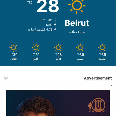
28
℃
Beirut
35º - 28º
60%
4.78 كيلومتر/ساعة
سماء صافية
30
29
28
36
35
℃
℃
℃
℃
℃
الجمعة
السبت
الأحد
الأثنين
الثلاثاء
Advertisement