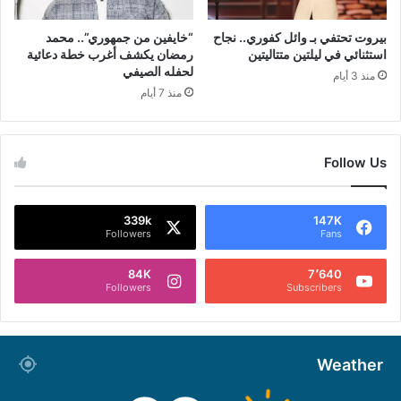
بيروت تحتفي بـ وائل كفوري.. نجاح
“خايفين من جمهوري”.. محمد
استثنائي في ليلتين متتاليتين
رمضان يكشف أغرب خطة دعائية
لحفله الصيفي
منذ 3 أيام
منذ 7 أيام
Follow Us
339k
147K
Followers
Fans
84K
7٬640
Followers
Subscribers
Weather