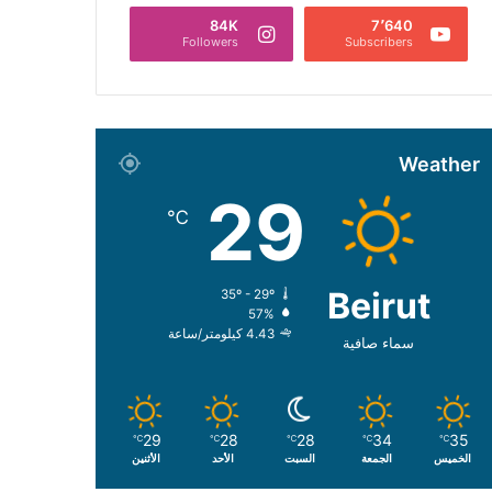
84K
7٬640
Followers
Subscribers
Weather
29
℃
Beirut
35º - 29º
57%
4.43 كيلومتر/ساعة
سماء صافية
29
28
28
34
35
℃
℃
℃
℃
℃
الخميس
الجمعة
السبت
الأحد
الأثنين