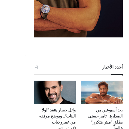
أجدد الأخبار
بعد أسبوعين من
وائل جسار ينتقد “لولا
الصدارة.. تامر حسني
البنات”.. ويوضح موقفه
يطلق “مش هتكرر”
من عمرو دياب
عالمياً
منذ ساعتين