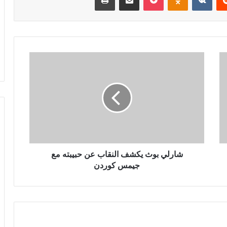
شارلي
بوث
يكشف
النقاب
عن
حبيبته
مع
جيمس
كوردن
شارلي بوث يكشف النقاب عن حبيبته مع
جيمس كوردن