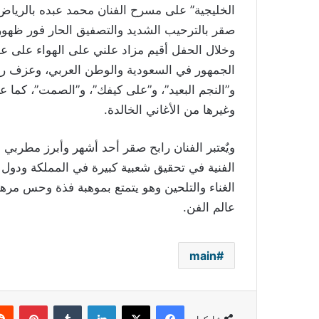
الخليجية” على مسرح الفنان محمد عبده بالرياض
صقر بالترحيب الشديد والتصفيق الحار فور ظهو
وخلال الحفل أقيم مزاد علني على الهواء على عو
الجمهور في السعودية والوطن العربي، وعزف رابح
و”النجم البعيد”، و”على كيفك”، و”الصمت”، كما عز
وغيرها من الأغاني الخالدة.
ويٌعتبر الفنان رابح صقر أحد أشهر وأبرز مطربي 
الفنية في تحقيق شعبية كبيرة في المملكة ودول
الغناء والتلحين وهو يتمتع بموهبة فذة وحس مره
عالم الفن.
main
فيسبوك
‫X
لينكدإن
بينتي