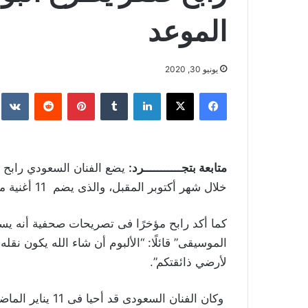
الموعد
يونيو 30, 2020
فيسبوك
‫X
لينكدإن
بينتيريست
متابعة بتجـــــــــــرد:
يضع الفنان السعودي رابح ص
خلال شهر أكتوبر المقبل، والذى يضم 11 أغنية متنوعة ويقدمها بشكل مختلف عن ألبوماته السابقة.
كما أكد رابح مؤخرًا فى تصريحات صحفية أنه يس
الموسيقى” قائلًا: “الألبوم أن شاء الله يكون 
لأرضي ذائقتكم”.
وكان الفنان السعودى