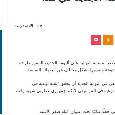
0
دقيقة واحدة
‫Pocket
Odnoklassniki
قر لمساته النهائية على ألبومه الجديد، المقرر طرحه
عى في ألبومه الجديد أن يحقق “نقلة نوعية في
نقله نوعيه في الموسيقى لأنكم جمهوري عطوني شوية وقت
 قد أحيا فى 11 يناير الماضي حفلًا غنائيًا تحت عنوان “ليلة صقر الأغنية