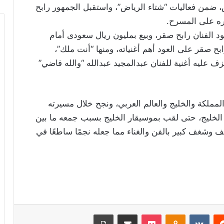
، ضمن فعاليات “شتاء الرياض”، واستقبل الجمهور رابح
ره على المسرح.
د الفنان رابح صقر، وبيع بمليون ريال سعودى أمام
 صقر على العود أهم أغنياته، ومنها “أنت ملك”،
ف عليه أغنية للفنان عبدالمجيد عبدالله “والله فاضي”
المملكة والخليج والعالم العربي، ونجح خلال مسيرته
 الخليج، حتى لقب بموسيقار الخليج بسبب جمعه ما بين
ف وشغف كبير بالفن والغناء مما جعله نجمًا ساطعًا في
ريست
Odnoklassniki
‫Pocket
مشاركة عبر البريد
طباعة