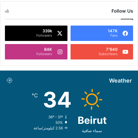
Follow Us
339k
147K
Followers
Fans
84K
7٬640
Followers
Subscribers
Weather
34
℃
Beirut
36º - 31º
50%
2.56 كيلومتر/ساعة
سماء صافية