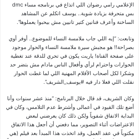
الإعلامي رامي رضوان اللي اتذاع في برنامجه مساء dmc
بس متحرفة بزيادة شوية.. يوسف اتكلم عن المشاهد
الساخنة وأعرف فنانين كتير تانيين مش بيحبوا يعملوها”.
وتابعت: “إيه اللي جاب ملامسة النساء للموضوع.. أوفر أوي
بصراحة!! هو مجبش سيرة ملامسة النساء والحوار موجود
على صفحة القناة! ياريت يكون في تحري للدقة عند تغطية
الحوارات واحترام لرأي وأفعال الناس مادام مش بتضر حد
وشكرا لكل أصحاب الأقلام المهنية اللي لما غطت الحوار
نقلت اللي فعلا دار فيه #يوسف_الشريف”.
وكان الشريف، قد قال خلال البرنامج: “منذ عشر سنوات وأنا
أضع تلك القيود في أعمالى وأشترط عدم التلامس، وكان في
البداية الاتفاق شفوياً ولكن ذلك كان يعرضني لبعض
الاعتراضات أثناء التصوير، مما دفعني أن أجعل هذا الاتفاق
مكتوباً في عقد العمل، وقد اتخذت هذا المبدأ بعد فيلم (هي