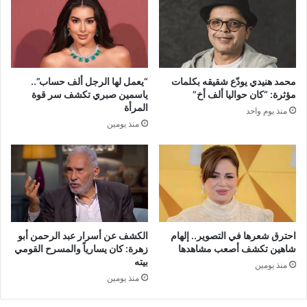
محمد هنيدي يودّع شقيقه بكلمات
“يعمل لها الرجل ألف حساب”..
مؤثرة: “كان حواليا ألف أخ”
ياسمين صبري تكشف سر قوة
المرأة
منذ يوم واحد
منذ يومين
احترق شعرها في التصوير.. إلهام
الكشف عن أسرار عبد الرحمن أبو
شاهين تكشف أصعب مشاهدها
زهرة: كان يسارياً والمسرح القومي
بيته
منذ يومين
منذ يومين