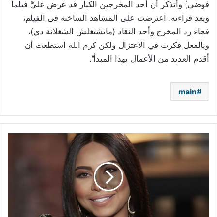
فوضى) وأتذكر أن أحد المخرجين الكبار قد عرض عليَّ فيلماً
وبعد قراءته، اعترضت على المشاهد الساخنة فى الفيلم،
فجاء رد المخرج وأحد النقاد (ماتشتغلش الشغلانة دي)،
وبالفعل فكرت في الاعتزال ولكن كرم الله استطعت أن
أقدم العديد من الأعمال بهذا المبدأ”.
main
شيرين
عبد
الوهاب
في
موقف
محرج
ومدير
أعمالها