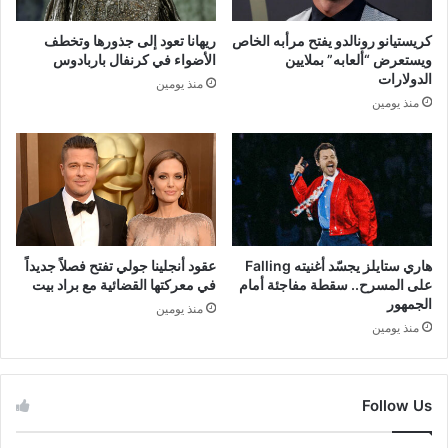
كريستيانو رونالدو يفتح مرأبه الخاص
ريهانا تعود إلى جذورها وتخطف
ويستعرض “ألعابه” بملايين
الأضواء في كرنفال باربادوس
الدولارات
منذ يومين
منذ يومين
هاري ستايلز يجسّد أغنيته Falling
عقود أنجلينا جولي تفتح فصلاً جديداً
على المسرح.. سقطة مفاجئة أمام
في معركتها القضائية مع براد بيت
الجمهور
منذ يومين
منذ يومين
Follow Us