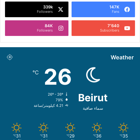
339k
147K
Followers
Fans
84K
7٬640
Followers
Subscribers
Weather
26
℃
Beirut
26º - 26º
79%
4.21 كيلومتر/ساعة
سماء صافية
31
31
29
36
35
℃
℃
℃
℃
℃