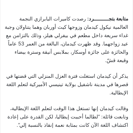
متابعة بتجــــــــــرد:
رصدت كاميرات البابرازي النجمة
العالمية ​نيكول كيدمان​ وزوجها ​كيث أوربان​ وهما يتناولان وجبة
غداء سريعة داخل مطعم في بيفرلي هيلز، وذلك بالتزامن مع
عيد زواجهما. وقد ظهرت كيدمان، البالغة من العمر 53 عاماً
والحائزة على جائزة أوسكار، بملابس أنيقة وسترة بيضاء
وقبعة قشّ.
يذكر أن كيدمان استغلت فترة العزل المنزلي التي قضتها في
قصرها في مدينة ناشفيل بولاية تينيسي الأميركية لتعلم اللغة
الإيطالية.
وقالت كيدمان إنها تستغل هذا الوقت لتعلم اللغة الإيطالية،
وتابعت قائلة: “لطالما أحببت إيطاليا، لكن القدرة على إعادة
اكتشاف اللغة الآن كانت بمثابة نعمة إنقاذ بالنسبة إلي”.