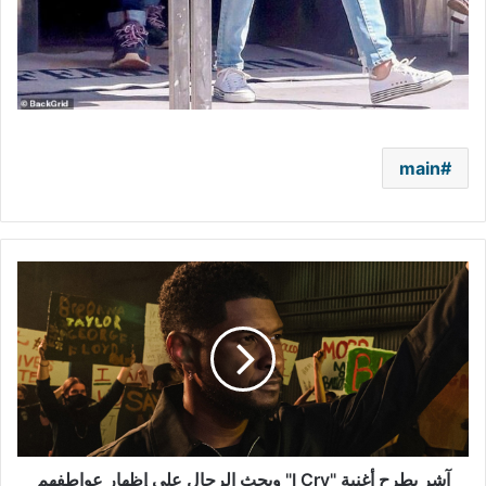
main
آشر
يطرح
أغنية
"I
Cry"
ويحث
الرجال
على
إظهار
عواطفهم
آشر يطرح أغنية "I Cry" ويحث الرجال على إظهار عواطفهم