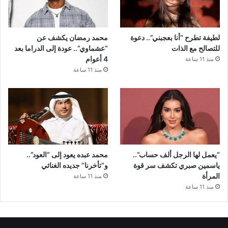
لطيفة تطرح “أنا بعجبني”.. دعوة
محمد رمضان يكشف عن
للتصالح مع الذات
“عشماوي”.. عودة إلى الدراما بعد
4 أعوام
منذ 11 ساعة
منذ 11 ساعة
“يعمل لها الرجل ألف حساب”..
محمد عبده يعود إلى “العود”..
ياسمين صبري تكشف سر قوة
و”تأخرنا” جديده الغنائي
المرأة
منذ 11 ساعة
منذ 11 ساعة