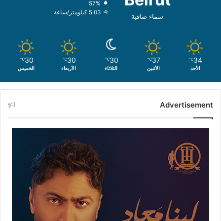
57%
5.03 كيلومتر/ساعة
سماء صافية
30
30
30
37
34
℃
℃
℃
℃
℃
الأحد
الأثنين
الثلاثاء
الأربعاء
الخميس
Advertisement