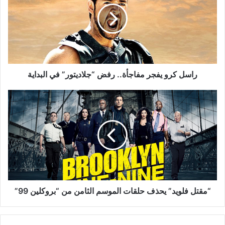
مفاجأة..
رفض
“جلاديتور”
في
البداية
راسل كرو يفجر مفاجأة.. رفض “جلاديتور” في البداية
“مقتل
فلويد”
يحذف
حلقات
الموسم
الثامن
من
“بروكلين
99”
“مقتل فلويد” يحذف حلقات الموسم الثامن من “بروكلين 99”