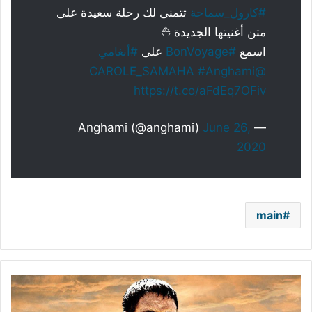
#كارول_سماحة
تتمنى لك رحلة سعيدة على
متن أغنيتها الجديدة ⛵
اسمع
#BonVoyage
على
#أنغامي
#Anghami
@CAROLE_SAMAHA
https://t.co/aFdEq7OFiv
June 26,
— Anghami (@anghami)
2020
main
راسل
كرو
يفجر