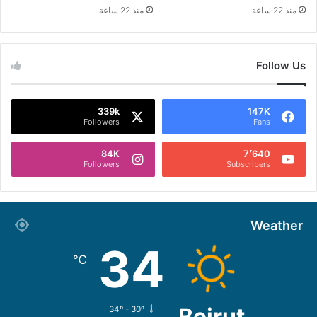
منذ 22 ساعة
منذ 22 ساعة
Follow Us
339k
147K
Followers
Fans
84K
7٬640
Followers
Subscribers
Weather
34
℃
Beirut
34º - 30º