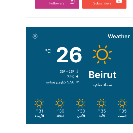
Followers
Subscribers
Weather
26
℃
Beirut
35º - 26º
72%
5.56 كيلومتر/ساعة
سماء صافية
31
30
30
35
35
℃
℃
℃
℃
℃
السبت
الأحد
الأثنين
الثلاثاء
الأربعاء