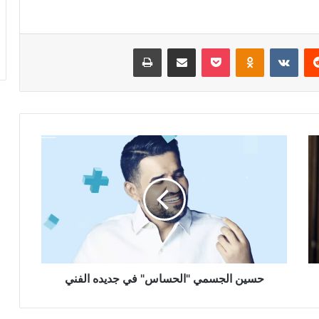
ريست
Odnoklassniki
‫Pocket
مشاركة عبر البريد
طباعة
حسين
الجسمي
"الحساس"
في
جديده
الفني
حسين الجسمي "الحساس" في جديده الفني