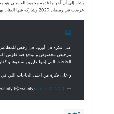
يشار إلى أن آخر ما قدمه محمود العسيلي هو مشارك
عرضت في رمضان 2020 وشاركه فيها الفنان بهاء سلطان، وحققا بها نجاحاً كبيراً.
على فكرة في أوروبا في رخص للمطاعم و ا
بترخيص مخصوص و بيدفع فيه فلوس اكتر 
الحاجات اللي إنتوا عايزين تمنعوها و كفاي
و على فكرة من احلى الحاجات اللي في 
June 24, 2020
— Mahmoud El Esseily (@Esseily)
main