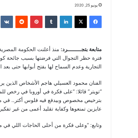
يونيو 25, 2020
فيسبوك
‫X
لينكدإن
بينتيريست
متابعة بتجـــــــــرد:
منذ أعلنت الحكومة المصرية
فترة حظر التجوال التي فرضتها بسبب جائحة كو
التجارية وعدم السماح لها بفتح أبوابها حتى بعد ا
الفنان محمود العسيلي هاجم الأشخاص الذين ير
“تويتر” قائلا: “على فكرة في أوروبا في رخص للم
بترخيص مخصوص وبيدفع فيه فلوس أكتر.. في ملا
عايزين تمنعوها وكفاية تقليد أعمى من غير تفكير”
وتابع: “وعلى فكرة من أحلى الحاجات اللي في 