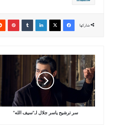
فيسبوك
‫X
لينكدإن
بينتي
شاركها
سر
ترشيح
ياسر
جلال
لـ"سيف
الله"
سر ترشيح ياسر جلال لـ"سيف الله"