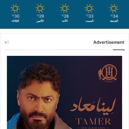
30
29
28
33
34
℃
℃
℃
℃
℃
الجمعة
السبت
الأحد
الأثنين
الثلاثاء
Advertisement