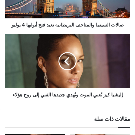
أبوابها
4
يوليو
صالات السينما والمتاحف البريطانية تعيد فتح أبوابها 4 يوليو
إليشيا
كيز
تُغني
الموت
وتُهدي
جديدها
الفني
إلى
روح
هؤلاء
إليشيا كيز تُغني الموت وتُهدي جديدها الفني إلى روح هؤلاء
مقالات ذات صلة