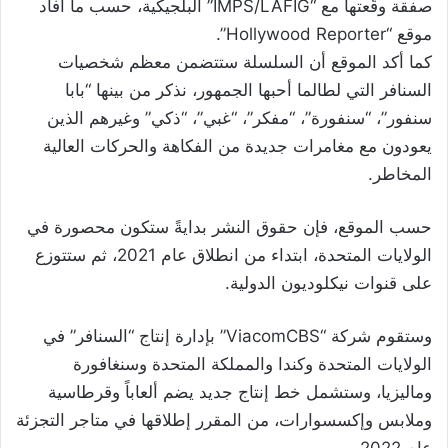
صفقة وقّعتها مع “IMPS/LAFIG” البلجيكية، حسب ما أفاد
موقع “Hollywood Reporter”.
كما أكد الموقع أن السلسلة ستتضمن معظم شخصيات
السنافر التي لطالما أحبها الجمهور، نذكر من بينها “بابا
سنفور”، “سنفورة”، “مفكر”، “غبي”، “ذكي” وغيرهم الذين
يعودون مع مغامرات جديدة من الفكاهة والحركات العالية
المخاطر.
حسب الموقع، فإن حقوق النشر بدايةً ستكون محصورة في
الولايات المتحدة، ابتداء من انطلاق عام 2021، ثم ستتوزع
على قنوات نيكلوديون الدولية.
وستقوم شركة “ViacomCBS” بإدارة إنتاج “السنافر” في
الولايات المتحدة وكندا والمملكة المتحدة وسنغافورة
وماليزيا، وستشمل خط إنتاج جديد يضم ألعاباً وقرطاسية
وملابس وإكسسوارات، من المقرر إطلاقها في متاجر التجزئة