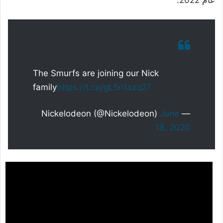
عام 2022.
The Smurfs are joining our Nick
family
https://t.co/gL5n1azq27
June
— Nickelodeon (@Nickelodeon)
18, 2020