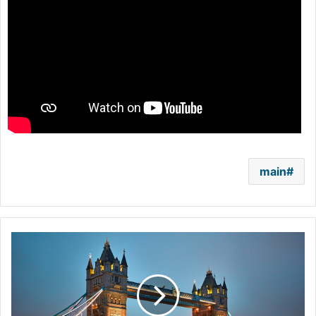
main
صالات
السينما
والمتاحف
البريطانية
تعيد
فتح