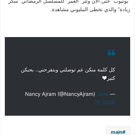
“يوتيوب” حتى الآن وتتر “العمر” للمسلسل الرمضاني “سكر
زيادة” والذي تخطى المليوني مشاهدة.
كل كلمة منكن عم توصلني وبتفرحني.. بحبكن
كتير❤️
June
— Nancy Ajram (@NancyAjram)
21, 2020
main