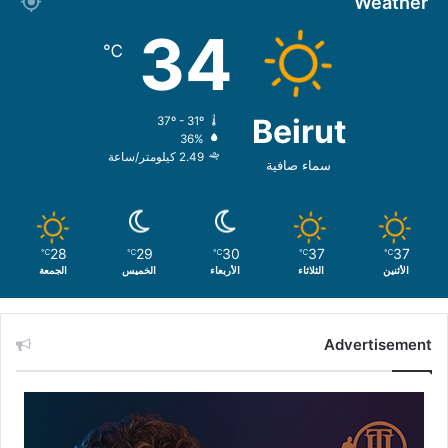
Weather
34
℃
Beirut
37º - 31º
36%
2.49 كيلومتر/ساعة
سماء صافية
28
29
30
37
37
℃
℃
℃
℃
℃
الأثنين
الثلاثاء
الأربعاء
الخميس
الجمعة
Advertisement