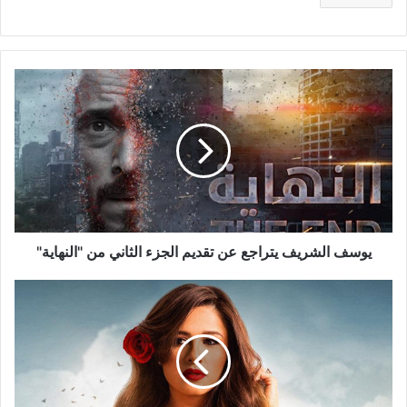
يوسف
الشريف
يتراجع
عن
تقديم
الجزء
الثاني
من
"النهاية"
يوسف الشريف يتراجع عن تقديم الجزء الثاني من "النهاية"
ياسمين
عبد
العزيز
تعلن
للمرة
الاولى
زواجها