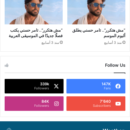
“مش هتكرر”.. تامر حسني يطلق
“مش هتكرر”.. تامر حسني يكتب
ألبوم الموسم
فصلًا جديدًا في الموسيقى العربية
منذ 3 أسابيع
منذ 3 أسابيع
Follow Us
339k
147K
Followers
Fans
84K
7٬640
Followers
Subscribers