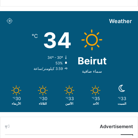
Weather
34
℃
Beirut
34º - 30º
53%
3.59 كيلومتر/ساعة
سماء صافية
30
30
33
35
33
℃
℃
℃
℃
℃
السبت
الأحد
الأثنين
الثلاثاء
الأربعاء
Advertisement