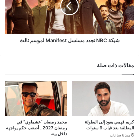
مسلسل
Manifest
لموسم
ثالث
شبكة NBC تجدد مسلسل Manifest لموسم ثالث
مقالات ذات صلة
كريم فهمي يعود إلى البطولة
محمد رمضان “عشماوي” في
المطلقة بعد غياب 9 سنوات
رمضان 2027.. أصعب حكم يواجهه
داخل بيته
منذ 6 ساعات