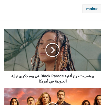
main
بيونسيه
تطرح
أغنية
Black
Parade
في
يوم
ذكرى
نهاية
العبودية
بيونسيه تطرح أغنية Black Parade في يوم ذكرى نهاية
في
العبودية في أمريكا
أمريكا
شبكة
NBC
تجدد