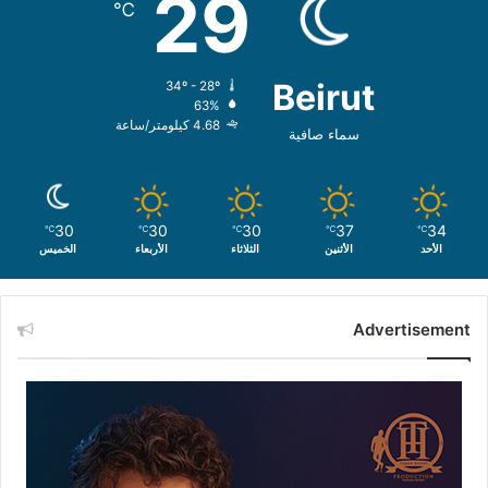
29
℃
Beirut
34º - 28º
63%
4.68 كيلومتر/ساعة
سماء صافية
30
30
30
37
34
℃
℃
℃
℃
℃
الأحد
الأثنين
الثلاثاء
الأربعاء
الخميس
Advertisement