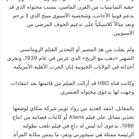
حقبة الثمانينيات من القرن الماضي، بسبب محتواه الذي قد
يدعم فوبيا الأجانب، وشخصية الآسيوي مينج الذي لا يرحم
وتعد مثالاً كلاسيكياً على تدعيم الخوف المرضي من
الآسيويين.
ولم يفلت من هذ المصير أو التحذير الفيلم الرومانسي
الشهير «ذهب مع الريح» الذي عرض في عام 1939، وتجري
أحداثه في الولايات الجنوبية إبان الحرب الأهلية الأمريكية.
وكانت قناة
HBO
قد أزالت الفيلم من قائمتها بعد انتقادات
وجهت لها بدعوى محتواه العنصري.
بالمقابل، انتقد العديد من رواد تويتر شركة سكاي لوضعها
تحذير مماثل على فيلم
Aliens
أو كائنات فضائية من انتاج
1986، بدعوى أنه ليس له داعٍ في فيلم تلعب بطولته
الرئيسة ممثلة هي سيجورني ويفر، ما يمس مكانة المرأة.