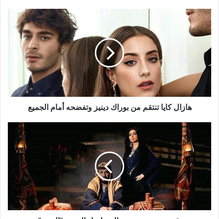
هازال
كايا
تنتقم
من
بوراك
دينيز
وتفضحه
أمام
الجميع
هازال كايا تنتقم من بوراك دينيز وتفضحه أمام الجميع
تقديم
جزء
جديد
من
المسلسل
البدوي
"الديرة"