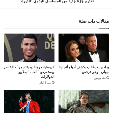
تقديم جزء جديد من المسلسل البدوي "الديرة"
مقالات ذات صلة
براد بيت يطالب بكشف أرباح أنجلينا
كريستيانو رونالدو يفتح مرأبه الخاص
جولي.. وهي ترفض
ويستعرض “ألعابه” بملايين
الدولارات
منذ يومين
منذ 3 أيام