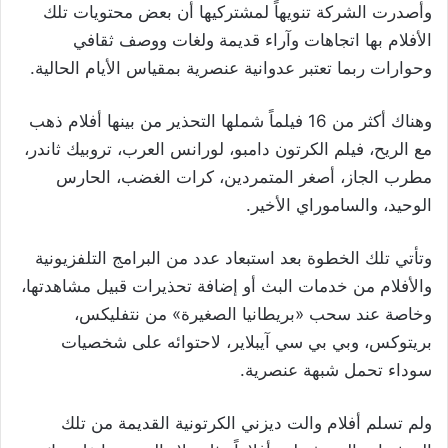
وأصدرت الشركة تنويهاً لمشتركيها أن بعض محتويات تلك
الأفلام بها اتجاهات وآراء قديمة ولغات ووصف ثقافي
وحوارات ربما تعتبر عدوانية عنصرية بمقياس الأيام الحالية.
وهناك أكثر من 16 فيلماً شملها التحذير من بينها أفلام ذهب
مع الريح، فيلم الكرتون دامبو، لورانس العرب، تروبيك ثاندر،
مطرب الجاز، أصغر المتمردين، كرات الغضب، الحارس
الوحيد، والساموراي الأخير.
وتأتي تلك الخطوة بعد استبعاد عدد من البرامج التلفزيونية
والأفلام من خدمات البث أو إضافة تحذيرات قبيل مشاهدتها،
وخاصة عند سحب «بريطانيا الصغيرة» من نتفليكس،
بريتوكس، وبي بي سي آيبلاير، لاحتوائه على شخصيات
سوداء تحمل شبهة عنصرية.
ولم تسلم أفلام والت ديزني الكرتونية القديمة من تلك