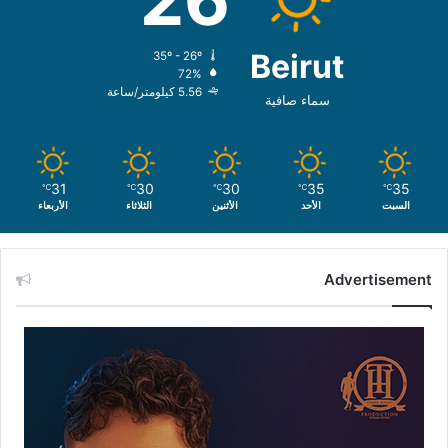
Beirut
35º - 26º
72%
5.56 كيلومتر/ساعة
سماء صافية
31
30
30
35
35
℃
℃
℃
℃
℃
السبت
الأحد
الأثنين
الثلاثاء
الأربعاء
Advertisement