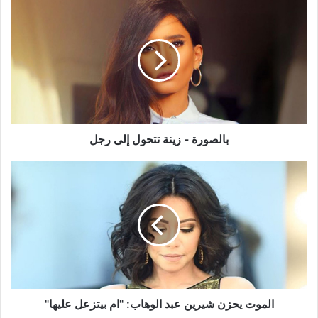
بالصورة
-
زينة
تتحول
إلى
رجل
بالصورة - زينة تتحول إلى رجل
الموت
يحزن
شيرين
عبد
الوهاب:
"ام
بيتزعل
عليها"
الموت يحزن شيرين عبد الوهاب: "ام بيتزعل عليها"