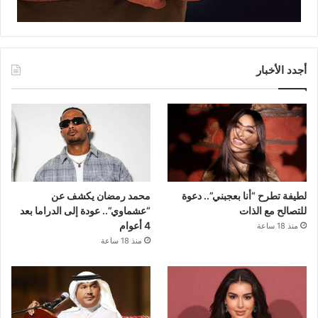
أجدد الأخبار
لطيفة تطرح “أنا بعجبني”.. دعوة
محمد رمضان يكشف عن
للتصالح مع الذات
“عشماوي”.. عودة إلى الدراما بعد
4 أعوام
منذ 18 ساعة
منذ 18 ساعة