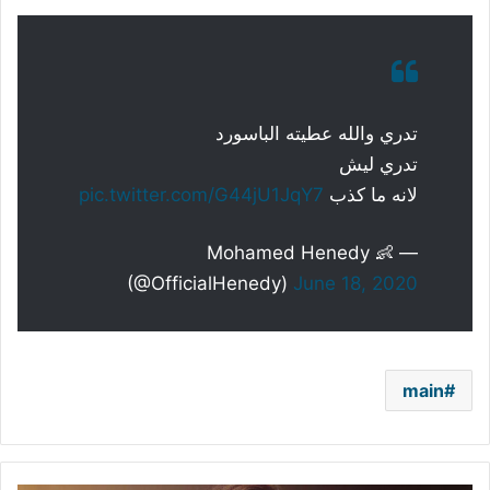
تدري والله عطيته الباسورد
تدري ليش
لانه ما كذب
pic.twitter.com/G44jU1JqY7
— Mohamed Henedy 👶
(@OfficialHenedy)
June 18, 2020
main