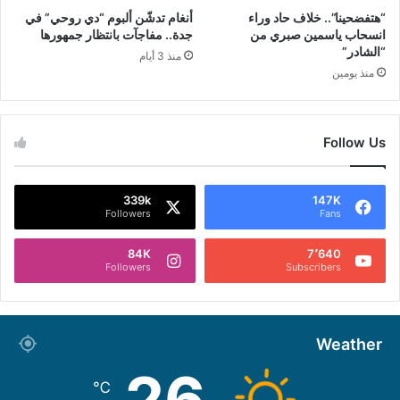
“هتفضحينا”.. خلاف حاد وراء
أنغام تدشّن ألبوم “دي روحي” في
انسحاب ياسمين صبري من
جدة.. مفاجآت بانتظار جمهورها
“الشادر”
منذ 3 أيام
منذ يومين
Follow Us
339k
147K
Followers
Fans
84K
7٬640
Followers
Subscribers
Weather
26
℃