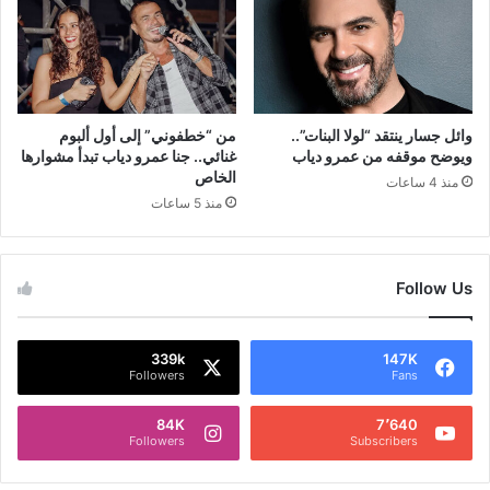
وائل جسار ينتقد “لولا البنات”..
من “خطفوني” إلى أول ألبوم
ويوضح موقفه من عمرو دياب
غنائي.. جنا عمرو دياب تبدأ مشوارها
الخاص
منذ 4 ساعات
منذ 5 ساعات
Follow Us
339k
147K
Followers
Fans
84K
7٬640
Followers
Subscribers