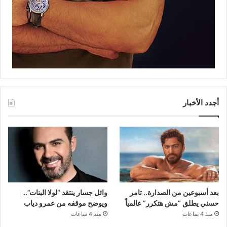
أجدد الأخبار
بعد أسبوعين من الصدارة.. تامر
وائل جسار ينتقد “لولا البنات”..
حسني يطلق “مش هتكرر” عالمياً
ويوضح موقفه من عمرو دياب
منذ 4 ساعات
منذ 4 ساعات