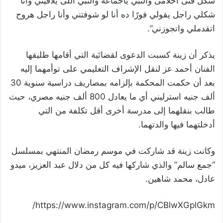
شكل فتى أحلامى والنبي ياجماعة والنبي اللى يلاقيني وأنا
شكلي راجل يقولي فورًا ده أنا لو شوفتني وأنا راجل هروح
اتقدملي واتجوزني”.
يذكر أن زينة كسبت الدعوى لقضائية التي أقامها طليقها
الفنان أحمد عز لنقل الإشراف التعليمي على توأمهما إليه
بعد أن حكمت المحكمة بإلزامه بمصاريف دراسية سنوية 30
ألف جنيه استرليني أي ما يعادل 800 ألف جنيه مصري، حيث
طالب بنقلهما إلى مدرسة أخرى أقل تكلفة من التي
أدخلتهما فيها والدتهما.
وكانت زينة قد شاركت في موسم رمضان المنتهي بمسلسل
“جمع سالم” والذي شاركها فيه كل من دلال عبد العزيز، ميدو
عادل، محمد شاهين.
https://www.instagram.com/p/CBlwXGplGkm/