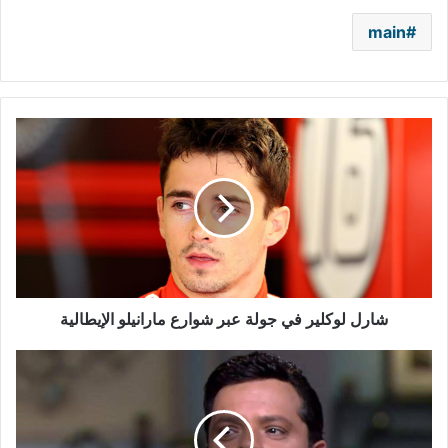
main
شارل
لوكلير
في
جولة
عبر
شوارع
مارانيلو
الإيطالية
شارل لوكلير في جولة عبر شوارع مارانيلو الإيطالية
محمد
هنيدي
يسخر
من
"تويتر"