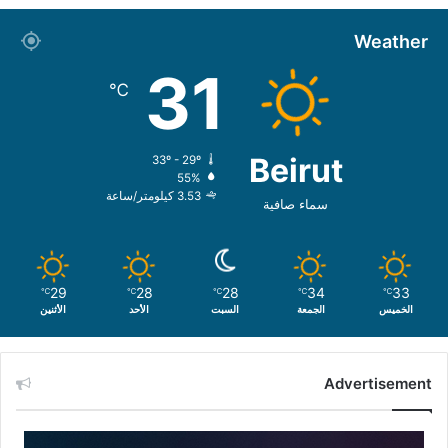
Weather
31
℃
Beirut
33º - 29º
55%
3.53 كيلومتر/ساعة
سماء صافية
29
28
28
34
33
℃
℃
℃
℃
℃
الخميس
الجمعة
السبت
الأحد
الأثنين
Advertisement