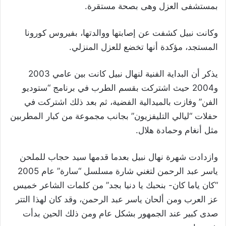
بمستشفى العزل وهى بصحة مستقرة.
وكانت نبيل كشفت عن إصابتها ووالدتها، بفيروس كورونا
المستجد، مؤكدة أنها تخضع للعزل المنزلي.
يذكر أن البداية الفنية لنهال نبيل كانت بين عامي 2003
و2004 حيث اشتركت بقسم الطرب في برنامج “ستوديو
الفن” وفازت بالميدالية الفضية، ثم بعد ذلك اشتركت في
حفلات “ليالي التليفزيون” بجانب مجموعة من كبار المطربين
مثل أنغام وحمادة هلال.
وازدادت شهرة نهال نبيل بعدما قدمها سيد حجاب للملحن
ياسر عبد الرحمن لتغني شارة مسلسل “سارة” عام 2005
“كان ياما كان- بنحبك يا دنيا بجد” من كلمات الشاعر خميس
عز العرب ومن ألحان ياسر عبد الرحمن، وقد كان لهذا التتر
صدى كبير عند الجمهور بشكل عام ومن ذلك الحين بدأت