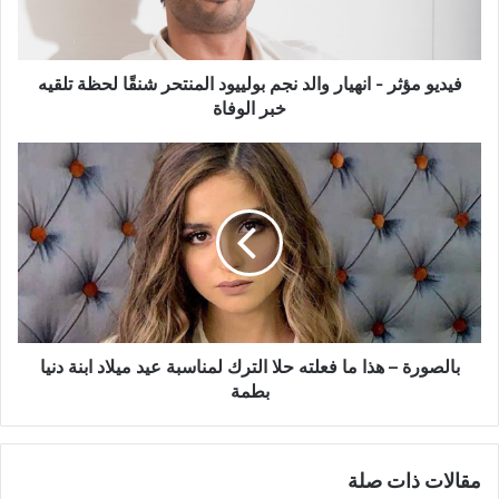
بولييود
المنتحر
شنقًا
لحظة
فيديو مؤثر - انهيار والد نجم بولييود المنتحر شنقًا لحظة تلقيه
تلقيه
خبر الوفاة
خبر
الوفاة
بالصورة
–
هذا
ما
فعلته
حلا
الترك
لمناسبة
عيد
ميلاد
بالصورة – هذا ما فعلته حلا الترك لمناسبة عيد ميلاد ابنة دنيا
ابنة
بطمة
دنيا
بطمة
مقالات ذات صلة