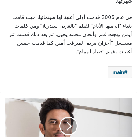
شهرتها.
في عام 2005 قدمت أولى أغنية لها سينمائيا، حيث قامت
بغناء “آه منها الأيام” لفيلم “بالعربى سندريلا” ومن كلمات
أيمن بهجت قمر وألحان محمد يحيى، ثم بعد ذلك قدمت تتر
مسلسل “أحزان مريم” لميرفت أمين كما قدمت خمس
أغنيات بفيلم “صياد اليمام”.
main
فيديو
مؤثر
-
انهيار
والد
نجم