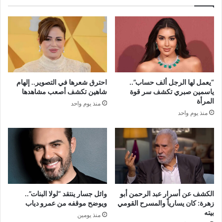
“يعمل لها الرجل ألف حساب”..
احترق شعرها في التصوير.. إلهام
ياسمين صبري تكشف سر قوة
شاهين تكشف أصعب مشاهدها
المرأة
منذ يوم واحد
منذ يوم واحد
الكشف عن أسرار عبد الرحمن أبو
وائل جسار ينتقد “لولا البنات”..
زهرة: كان يسارياً والمسرح القومي
ويوضح موقفه من عمرو دياب
بيته
منذ يومين