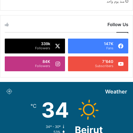
منذ يوم واحد
Follow Us
339k
147K
Followers
Fans
84K
7٬640
Followers
Subscribers
Weather
34
℃
Beirut
34º - 30º
53%