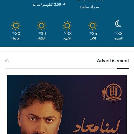
3.59 كيلومتر/ساعة
سماء صافية
30
30
33
35
33
℃
℃
℃
℃
℃
السبت
الأحد
الأثنين
الثلاثاء
الأربعاء
Advertisement