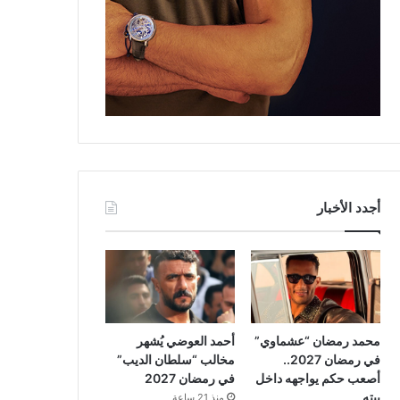
أجدد الأخبار
محمد رمضان “عشماوي”
أحمد العوضي يُشهر
في رمضان 2027..
مخالب “سلطان الديب”
أصعب حكم يواجهه داخل
في رمضان 2027
بيته
منذ 21 ساعة