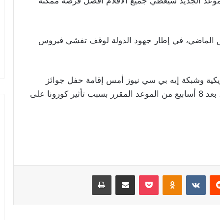
موعد الجديد سيعطي جميع الأفلام أفضل فرصة ممكنة
 دور السينما في بريطانيا منذ 20 مارس الماضي، في إطار جهود الدولة لوقف تفشي فيروس
مريكية وشبكة إيه بي سي نيوز أمس إقامة حفل جوائز
الأوسكار الـ93 للعام القادم في 25 أبريل 2021، بعد 8 أسابيع من الموعد المقرر بسبب تأثير كورونا على
ريست
Odnoklassniki
‫Pocket
مشاركة عبر البريد
طباعة