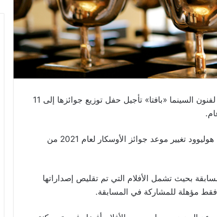
أعلنت الأكاديمية البريطانية لفنون السينما «بافتا» تأجيل حفل توزيع جوائزها إلى 11
وتأتي هذه الخطوة بعد قرار أكاديمية السينما في هوليوود تغيير موعد جوائز الأوسكار لعام 2021 من
للمسابقة بحيث تشمل الأفلام التي تم تقليص إصداراتها
 فقط مؤهلة للمشاركة في المسابقة.