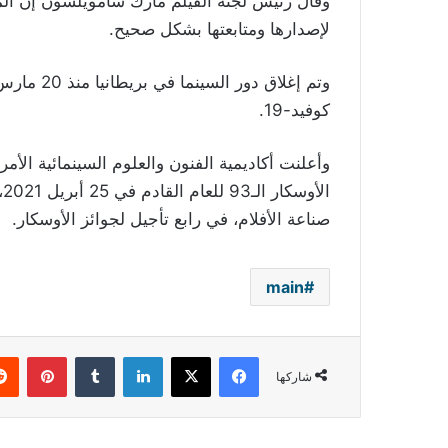
وقال رئيس لجنة الفيلم مارك سامويلسون إن ال
لإصدارها ومتابعتها بشكل صحيح.
وتم إغلاق
كوفيد-19.
وأعلنت أكاديمية الفنون والعلوم السينمائية الأ
صناعة الأفلام، في رابع تأجيل لجوائز الأوسكار.
main
فيسبوك
‫X
لينكدإن
بينتي
شاركها