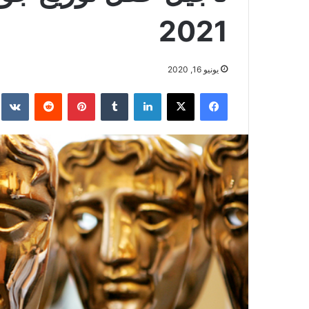
2021
يونيو 16, 2020
فيسبوك
‫X
لينكدإن
بينتيريست