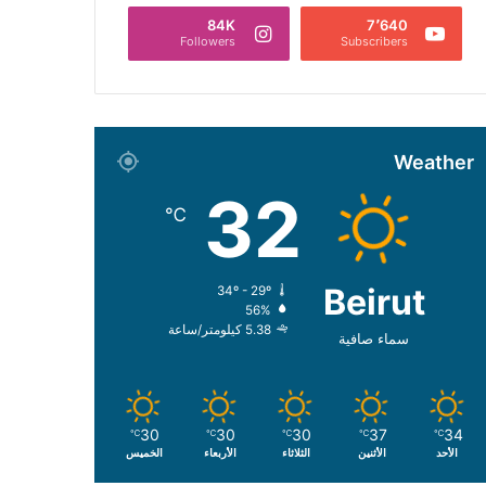
84K
7٬640
Followers
Subscribers
Weather
32
℃
Beirut
34º - 29º
56%
5.38 كيلومتر/ساعة
سماء صافية
30
30
30
37
34
℃
℃
℃
℃
℃
الأحد
الأثنين
الثلاثاء
الأربعاء
الخميس