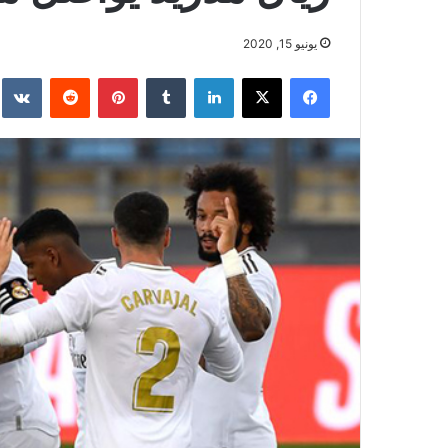
يونيو 15, 2020
فيسبوك
‫X
لينكدإن
بينتيريست