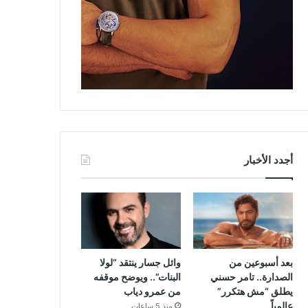
أجدد الأخبار
بعد أسبوعين من
وائل جسار ينتقد “لولا
الصدارة.. تامر حسني
البنات”.. ويوضح موقفه
يطلق “مش هتكرر”
من عمرو دياب
عالمياً
منذ 5 ساعات