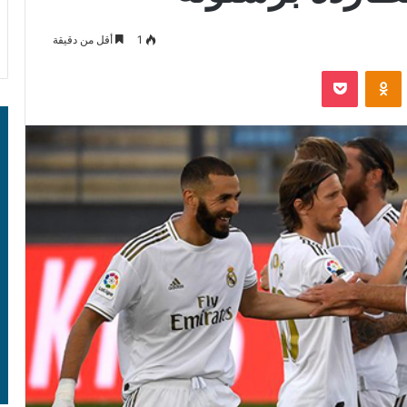
1
أقل من دقيقة
‫Pocket
Odnoklassniki