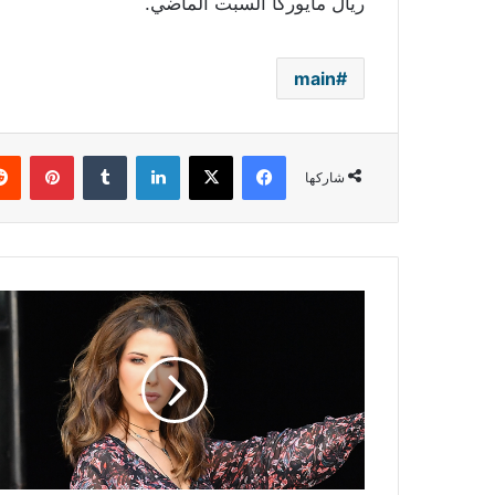
ريال مايوركا السبت الماضي.
main
فيسبوك
‫X
لينكدإن
بينتي
شاركها
نانسي
عجرم
تكشف
عن
مشاريعها
الفنية
القادمة..
مفاجأة
بانتظار