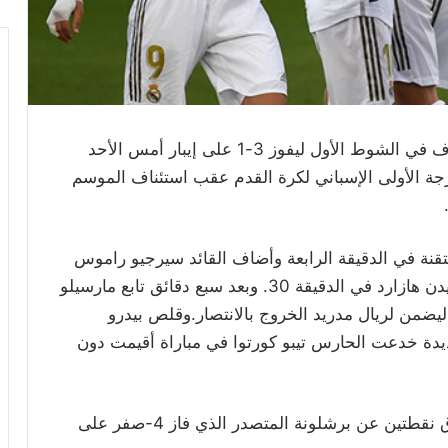
سجل ريال مدريد ثلاثة أهداف في الشوط الأول ليفوز 3-1 على إيبار أمس الأحد
ة الأولى الإسباني لكرة القدم عقب استئناف الموسم
نة في الدقيقة الرابعة وأضاف القائد سيرجيو راموس
الهدف الثاني بعد تمريرة من العائد من الإصابة إيدن هازارد في الدقيقة 30. وبعد سبع دقائق تابع مارسيلو
يضمن لريال مدريد الخروج بالانتصار.وقلص بيدرو
يدة خدعت الحارس تيبو كورتوا في مباراة أقيمت دون
وأصبح رصيد ريال 59 نقطة من 28 مباراة وبفارق نقطتين عن برشلونة المتصدر الذي فاز 4-صفر على