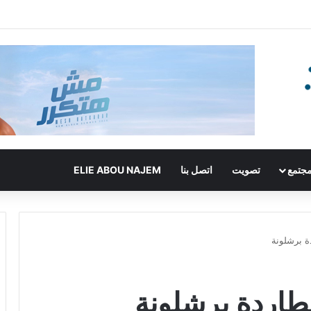
جتمع
تصويت
اتصل بنا
ELIE ABOU NAJEM
ة برشلونة
طاردة برشلونة