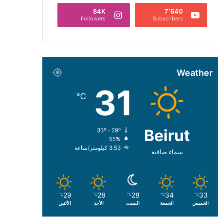
84K
7٬640
Followers
Subscribers
Weather
31
℃
Beirut
33º - 29º
55%
3.53 كيلومتر/ساعة
سماء صافية
29
28
28
34
33
℃
℃
℃
℃
℃
الخميس
الجمعة
السبت
الأحد
الأثنين