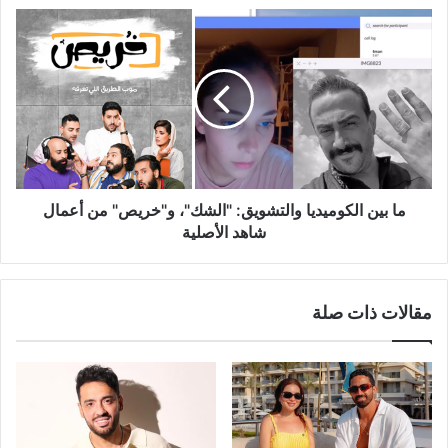
ما
بين
الكوميديا
والتشويق:
"الشك"،
و"خريص"
من
أعمال
شاهد
الأصلية
ما بين الكوميديا والتشويق: "الشك"، و"خريص" من أعمال
شاهد الأصلية
مقالات ذات صلة