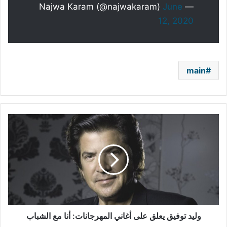
June
— Najwa Karam (@najwakaram)
12, 2020
main
وليد
توفيق
يعلق
على
أغاني
المهرجانات:
أنا
مع
الشباب
وليد توفيق يعلق على أغاني المهرجانات: أنا مع الشباب