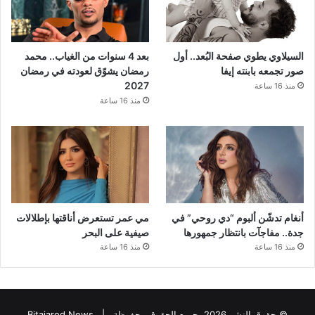
السيلاوي يطوي صفحة البُعد.. أول
بعد 4 سنوات من الغياب.. محمد
صور تجمعه بابنته إيفا
رمضان يشوّق لعودته في رمضان
2027
منذ 16 ساعة
منذ 16 ساعة
أنغام تدشّن ألبوم “دي روحي” في
مي عمر تستعرض أناقتها بإطلالات
جدة.. مفاجآت بانتظار جمهورها
صيفية على البحر
منذ 16 ساعة
منذ 16 ساعة
© حقوق النشر 2026، جميع الحقوق محفوظة |
Bitajarod News