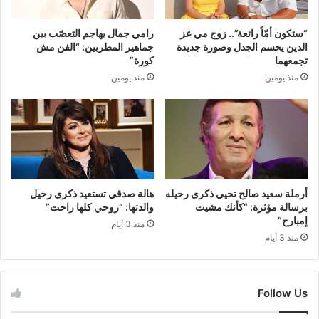
“ستكون أمّاً رائعة”.. زوج مي عز
رامي جمال يهاجم التعصّب بين
الدين يحسم الجدل وصورة جديدة
جماهير المطربين: “الفن مش
تجمعهما
كورة”
منذ يومين
منذ يومين
أرملة سعيد صالح تحيي ذكرى رحيله
هالة صدقي تستعيد ذكرى رحيل
برسالة مؤثرة: “كأنك مشيت
والدتها: “روحي كلها راحت”
إمبارح”
منذ 3 أيام
منذ 3 أيام
Follow Us