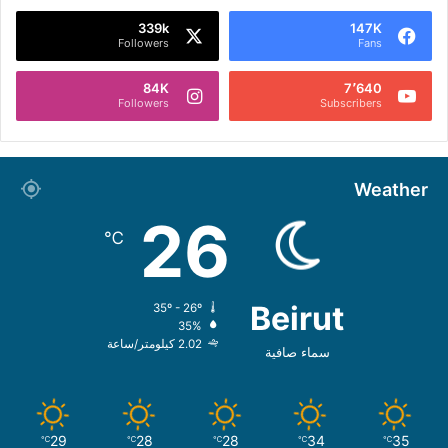
339k
147K
Followers
Fans
84K
7٬640
Followers
Subscribers
Weather
26
℃
Beirut
35º - 26º
35%
2.02 كيلومتر/ساعة
سماء صافية
29
28
28
34
35
℃
℃
℃
℃
℃