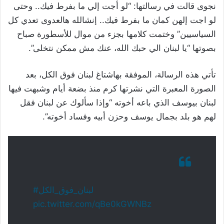
نجوى قالت في رسالتها: “لو أجت إلي ما بفرط فيك.. وحتى
لو اجت إلهن كمان ما بفرط فيك.. إنشالله هالعدوى تعدي كل
السياسيين” وختمت كلامها بجزء من موال للأسطورة صباح
بصوتها “يا لبنان الي حبك الله، عنك مش ممكن نتخلى”.
تأتي هذه الرسالة، الموفقة بهاشتاغ لبنان فوق الكل، بعد
الصورة المعبرة التي نشرتها كرم منذ بضعة أيام وشبهت فيها
لبنان بيوسف الذي باعه أخوته “وإذا سألوك عن لبنان فقل
لهم هو بلد بجمال يوسف وحزن أبيه وفساد أخوته”.
#لبنان_فوق_الكل
pic.twitter.com/qBe0kGWNBz