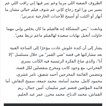
الظروف الصعبة اللي مرينا وعم نمر فيها إني راقب اللي عم
يصير من ورا لوح زجاج كإني عم شوف فيلم خيالي مشان ما
أنهار أو اكتئب أو أسمح للأحداث الخارجية تدمرني”.
وتابعت: “بس المشكلة إنه هالفيلم ما كان يخلص وإني مهما
حاولت أتخيل نهايات سعيدة لهالفيلم ماعم تزبط معي”.
يشار إلى أن كندة علوش عادت مؤخرًا إلى الساحة الفنية
بعد مشاركتها في قصة “ضي القمر” من خلال مسلسل “إلا
أنا”، والذي صاغ الفكرة الرئيسية فيه الكاتب يسري
الفخراني، مع وجود كاتب ومخرج منفصلين لكل قصة،
وتتضمن القائمة المخرجين أحمد شفيق، تامر عشري،
محمود ‏كامل، محمد أسامة، محمد جمعة، سميح النقاش، أما
قائمة المؤلفين فتضم عبير سليمان، أمين جمال، ريم
القماش، محمد الدباح، محمد محرز، ‏عمر عبد الحليم‎.