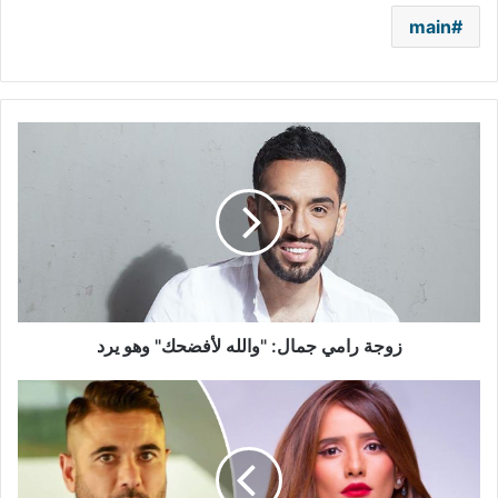
main
زوجة
رامي
جمال:
"والله
لأفضحك"
وهو
يرد
زوجة رامي جمال: "والله لأفضحك" وهو يرد
بعد
فوزه
في
قضية
شقيقتها..