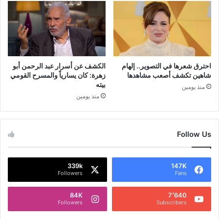
احترق شعرها في التصوير.. إلهام
الكشف عن أسرار عبد الرحمن أبو
شاهين تكشف أصعب مشاهدها
زهرة: كان يسارياً والمسرح القومي
بيته
منذ يومين
منذ يومين
Follow Us
339k
147K
Followers
Fans
84K
7٬640
Followers
Subscribers