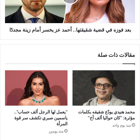
أحمد
عز
يخسر
أمام
زينة
بعد فوزه في قضية شقيقتها.. أحمد عز يخسر أمام زينة مجددًا
مجددًا
مقالات ذات صلة
محمد هنيدي يودّع شقيقه بكلمات
“يعمل لها الرجل ألف حساب”..
مؤثرة: “كان حواليا ألف أخ”
ياسمين صبري تكشف سر قوة
المرأة
منذ يوم واحد
منذ يومين