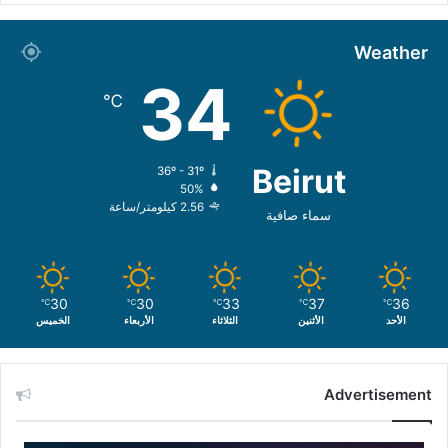
Weather
34
℃
Beirut
36º - 31º
50%
2.56 كيلومتر/ساعة
سماء صافية
30
30
33
37
36
℃
℃
℃
℃
℃
الأحد
الأثنين
الثلاثاء
الأربعاء
الخميس
Advertisement