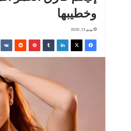
وخطيبها
يونيو 13, 2020
فيسبوك
‫X
لينكدإن
بينتيريست