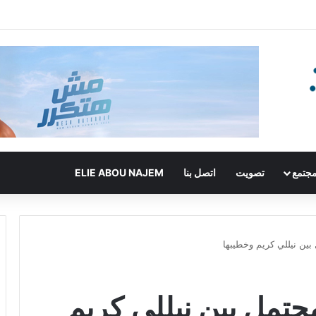
جتمع
تصويت
اتصل بنا
ELIE ABOU NAJEM
بين نيللي كريم وخطيبها
محتمل بين نيللي كريم