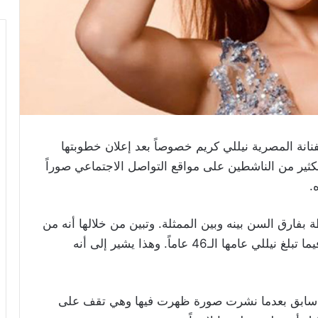
فنانة المصرية نيللي كريم خصوصاً بعد إعلان خطوبتها
كثير من الناشطين على مواقع التواصل الاجتماعي صوراً
.
ة بفارق السن بينه وبين الممثلة. وتبين من خلالها أنه من
مواليد العام 1968 أي أنه يبلغ الـ52 عاماً تقريباً فيما تبلغ نيللي عامها الـ46 عاماً. وهذا يشير إلى أنه
ت سابق بعدما نشرت صورة ظهرت فيها وهي تقف على