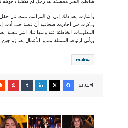
شاطئ البحر ممسكة بيد رجل لم تكشف هويته قبل 
وأشارت بعد ذلك إلى أن المراسم تمت في حفل 
وذكرت في أحاديث صحافية أن قصة حب أدت إلى ا
ويأتي ارتباط الممثلة بمدير الأعمال بعد زواجين س
main
فيسبوك
‫X
لينكدإن
بينتي
شاركها
آمال
ماهر