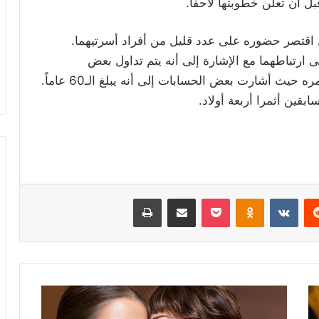
أن تعلن خطوبتها لاحقاً.
اقتصر حضوره على عدد قليل من أفراد أسرتيهما.
رتباطهما مع الإشارة إلى أنه يتم تداول بعض
المعلومات الخاطئة عنه ومنها تلك التي تتعلق بعمره حيث أشارت بعض الحسابات إلى أنه يبلغ الـ60 عاماً.
ابقين أثمرا أربعة أولاد.
ريست
Odnoklassniki
‫Pocket
مشاركة عبر البريد
طباعة
على
خطى