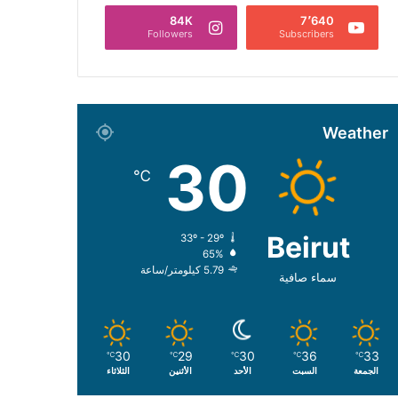
84K
7٬640
Followers
Subscribers
Weather
30
℃
Beirut
33º - 29º
65%
5.79 كيلومتر/ساعة
سماء صافية
30
29
30
36
33
℃
℃
℃
℃
℃
الجمعة
السبت
الأحد
الأثنين
الثلاثاء