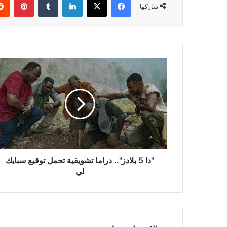
شاركها
"دا
5
بلادز"..
دراما
تشويقية
تحمل
توقيع
سبايك
لي
"دا 5 بلادز".. دراما تشويقية تحمل توقيع سبايك
لي