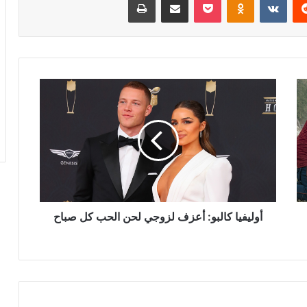
أوليفيا
كالبو:
أعزف
لزوجي
لحن
الحب
كل
صباح
أوليفيا كالبو: أعزف لزوجي لحن الحب كل صباح