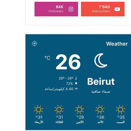
84K
7٬640
Followers
Subscribers
Weather
26
℃
Beirut
26º - 26º
72%
4.46 كيلومتر/ساعة
سماء صافية
31
31
29
36
35
℃
℃
℃
℃
℃
السبت
الأحد
الأثنين
الثلاثاء
الأربعاء