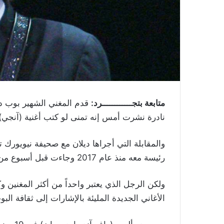
متابعة بتجــــــــــــرد:
قدم المغني الشهير بوب دي
نادرة نشرت أمس إنه تمنى لو كتب أغنية (آنجي) ا
والمقابلة التي أجراها ديلان مع صحيفة نيويورك ت
رئيسة معه منذ عام 2017 وجاءت قبل أسبوع من إصدار أول ألبوم موسيقي له منذ 8 سنوات.
ولكن الرجل الذي يعتبر واحداً من أكثر المغنين وك
الأغاني الجديدة المليئة بالإشارات إلى ثقافة ال