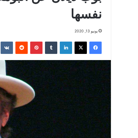
نفسها
يونيو 13, 2020
فيسبوك
‫X
لينكدإن
بينتيريست