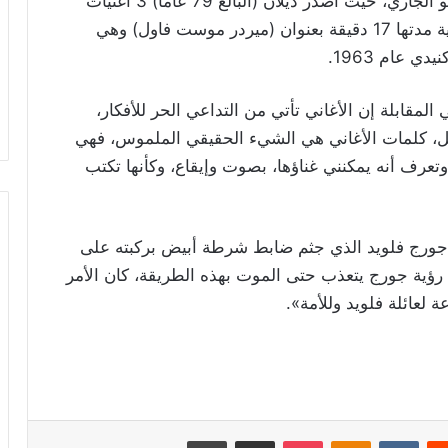
وسيصدر ألبوم (راف آند راودي وايز) في 19 يونيو الجاري، حيث أصدر ديلان (البالغ 79 عاماً) 3 أغنيات
فردية في وقت سابق هذا العام، بما في ذلك أغنية مدتها 17 دقيقة بعنوان (ميردر موست فاول) وهي
 عام 1963.
لمقابلة إن الأغاني تأتي من التداعي الحر للأفكار،
بيل، كلمات الأغاني هي الشيء الحقيقي الملموس، فهي
تعرف أنه يمكنني غناؤها، بصوت وإيقاع، وكأنها تكتب
جورج فلويد الذي جثم ضابط شرطة أبيض بركبته على
رؤية جورج يتعذب حتى الموت بهذه الطريقة، كان الأمر
 لعائلة فلويد وللأمة».
ريست
Odnoklassniki
‫Pocket
مشاركة عبر البريد
طباعة