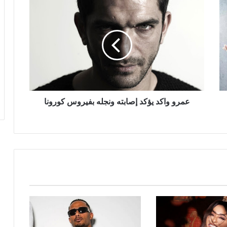
عمرو
واكد
يؤكد
إصابته
ونجله
بفيروس
كورونا
عمرو واكد يؤكد إصابته ونجله بفيروس كورونا