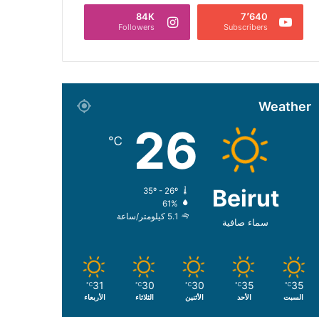
84K
7٬640
Followers
Subscribers
Weather
26
℃
Beirut
35º - 26º
61%
5.1 كيلومتر/ساعة
سماء صافية
31
30
30
35
35
℃
℃
℃
℃
℃
السبت
الأحد
الأثنين
الثلاثاء
الأربعاء