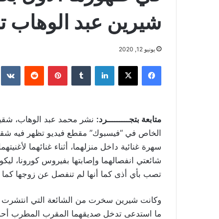
شيرين عبد الوهاب ت
يونيو 12, 2020
فيسبوك
‫X
لينكدإن
بينتيريست
متابعة بتجـــــــــرد:
نشر محمد عبد الوهاب، شقيق
الخاص في “فيسبوك” مقطع فيديو تظهر فيه شق
سهرة غنائية داخل منزلهما، أثناء غنائهما لأغنيته
شائعتي انفصالهما وإصابتها بفيروس كورونا، ليكون 
تصب بأي أذى كما أنها لم تنفصل عن زوجها كما أ
وكانت شيرين سخرت من الشائعة التي انتشرت م
ما استدعى تدخل صديقهما المقرب المطرب أحمد