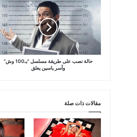
حالة
نصب
على
طريقة
مسلسل
"بـ100
وش"
وآسر
ياسين
يعلق
حالة نصب على طريقة مسلسل "بـ100 وش"
وآسر ياسين يعلق
مقالات ذات صلة