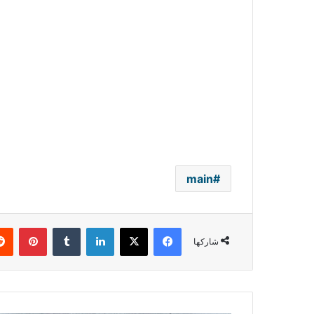
main
فيسبوك
‫X
لينكدإن
بينتي
شاركها