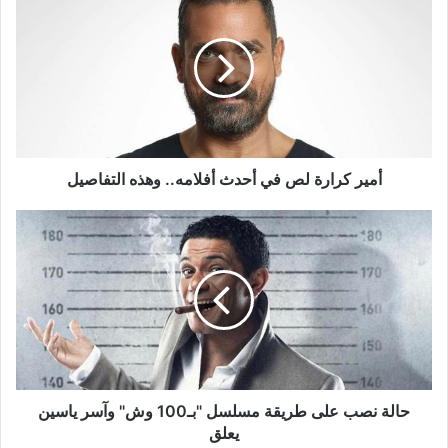
كرارة
لص
في
أحدث
أفلامه..
وهذه
التفاصيل
أمير كرارة لص في أحدث أفلامه.. وهذه التفاصيل
حالة
نصب
على
طريقة
مسلسل
"بـ100
وش"
وآسر
ياسين
يعلق
حالة نصب على طريقة مسلسل "بـ100 وش" وآسر ياسين
يعلق