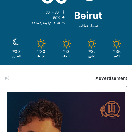
Beirut
30º - 30º
50%
3.34 كيلومتر/ساعة
سماء صافية
30
30
30
37
35
℃
℃
℃
℃
℃
الأحد
الأثنين
الثلاثاء
الأربعاء
الخميس
Advertisement