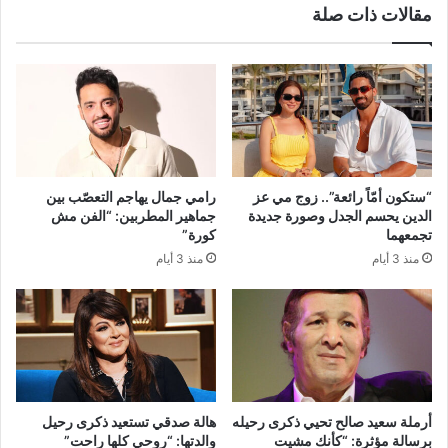
مقالات ذات صلة
“ستكون أمّاً رائعة”.. زوج مي عز
رامي جمال يهاجم التعصّب بين
الدين يحسم الجدل وصورة جديدة
جماهير المطربين: “الفن مش
تجمعهما
كورة”
منذ 3 أيام
منذ 3 أيام
أرملة سعيد صالح تحيي ذكرى رحيله
هالة صدقي تستعيد ذكرى رحيل
برسالة مؤثرة: “كأنك مشيت
والدتها: “روحي كلها راحت”