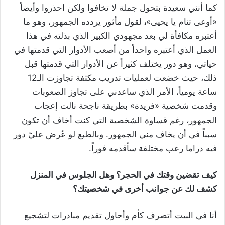
كما أنني سعيدة بتحول جملة لا تخافوا ولكن احذروا وأيضاً
«أوعى تنام يا يحيى»
،
لقول مأثور يردده الجمهور، وهو ما
أعتبره مكافأة لي بعد مجهودي الكبير الذي بذلته في هذا
العمل الذي أعتبره واحداً من أصعب الأدوار التي قدمتها في
حياتي، وهو دور يختلف كثيراً عن الأدوار التي قدمتها قبل
ذلك، حيث خضعت لعمليات تدريب مكثفة تجاوزت الـ12
ساعة يومياً، الأمر الذي ساعدني على تجاوز الصعوبات
وقدمت شخصية «فريدة» بطريقة ناجحة نالت إعجاب
الجمهور، رغم قساوة الشخصية التي كنت أخاف أن تكون
سبباً في أن يخاف مني الجمهور. وبالطبع لو عُرض عليّ دور
فيه دراما رعب مختلفة سأقدمه فوراً.
كيف تقضين وقتك في الحجر؟ وهل الجلوس في المنزل
كشف لك عن جوانب أخرى في شخصيتك؟
أنا في البيت أتصرف كأم وأحاول تقديم مبادرات لتشجيع