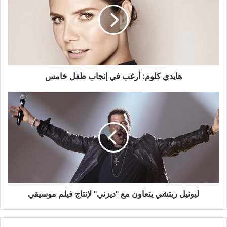
أرغب
في
إنجاب
طفل
خامس
هايدي كلوم: أرغب في إنجاب طفل خامس
ليونيل
ريتشي
يتعاون
مع
"ديزني"
لإنتاج
فيلم
موسيقي
ليونيل ريتشي يتعاون مع "ديزني" لإنتاج فيلم موسيقي