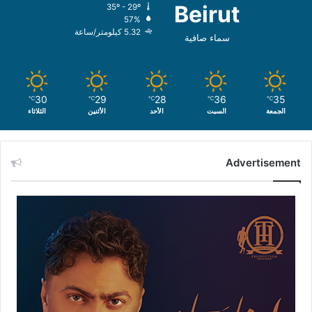
Beirut
35º - 29º
57%
5.32 كيلومتر/ساعة
سماء صافية
30
29
28
36
35
℃
℃
℃
℃
℃
الجمعة
السبت
الأحد
الأثنين
الثلاثاء
Advertisement