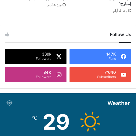
إمبارح”
منذ 4 أيام
منذ 4 أيام
Follow Us
339k
147K
Followers
Fans
84K
7٬640
Followers
Subscribers
Weather
29
℃