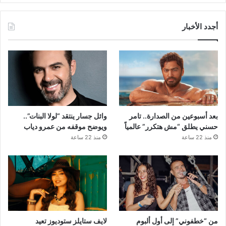
أجدد الأخبار
بعد أسبوعين من الصدارة.. تامر
وائل جسار ينتقد “لولا البنات”..
حسني يطلق “مش هتكرر” عالمياً
ويوضح موقفه من عمرو دياب
منذ 22 ساعة
منذ 22 ساعة
من “خطفوني” إلى أول ألبوم
لايف ستايلز ستوديوز تعيد