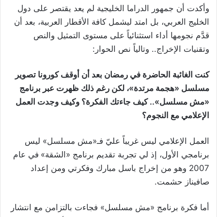
وأكدت أن جمهور الدراما الخليجية لم يعد يقتصر على دول
الخليج العربي، بل امتد ليشمل كافة الأقطار العربية، بعد أن
قدَّم نجومها أداء استثنائياً على مستوى التمثيل والنص
وتقنيات الإخراج.. وتالياً نص الحوار:
كنت الغائبة الحاضرة في رمضان بعد أن أوقف كورونا تصوير
مسلسل «هجمة مرتدة»، لكن رغم ذلك ظهرت عبر برنامج
«مش مسلسل».. كيف جاءتك الفكرة؟ وكيف وجدت العمل
الإعلامي مع النجوم؟
العمل الإعلامي ليس غريباً عليّ فـ«مش مسلسل» ليس
برنامجي الأول، إذ لي تجربة تقديم برنامج «الشقة»
في عام
2007 وهو من إخراج باسل مبارك وفكرتي ومن إعداد
صافيناز حشمت.
أما فكرة برنامج «مش مسلسل» فجاءت بالتزامن مع انتشار