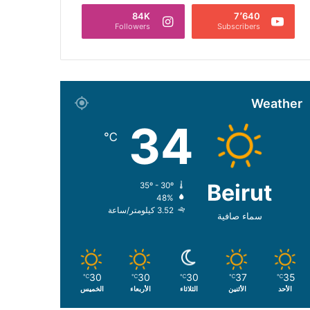
84K
7٬640
Followers
Subscribers
Weather
34
℃
Beirut
35º - 30º
48%
3.52 كيلومتر/ساعة
سماء صافية
30
30
30
37
35
℃
℃
℃
℃
℃
الأحد
الأثنين
الثلاثاء
الأربعاء
الخميس