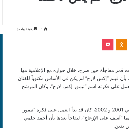
1
دقيقة واحدة
‫Pocket
Odnoklassniki
قمر مفاجأة حين صرح، خلال حواره مع الإعلامية مها
لصغير ببرنامج It’s Show Time على قناة CBC، بأن فيلم “إكس لارج” لم يكن في الأساس مكتوباً للفنان
ل على فكرته اسم “تيمور إكس لارج”، وكان المرشح
وحكى قمر عن مفارقة خاصة بالفيلم، فخلال عامي 2001 و 2002، كان قد بدأ العمل على فكرة “تيمور
ما “آسف على الإزعاج”، ليفاجأ بعدها بأن أحمد حلمي
 بدين.