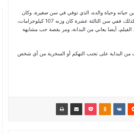
 حياته وحياة والده، الذي توفي في سن صغيرة، وكان
مثل كل عائلة قمر، يمتاز بالبدانة، وكان هو أيضا كذلك، ففي سن الثالثة عشرة كان وزنه 107 كيلوجرامات،
فيلم، أيضا يعاني من البدانة، ومر بقصة حب مشابهة
ن البداية على تجنب التهكم أو السخرية من أي شخص
ريست
Odnoklassniki
‫Pocket
مشاركة عبر البريد
طباعة