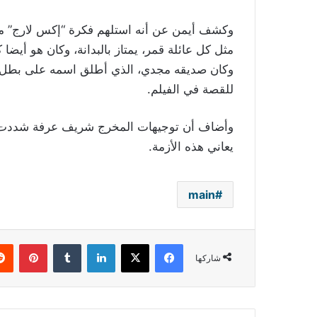
وكشف أيمن عن أنه استلهم فكرة “إكس لارج” من
وكان صديقه مجدي، الذي أطلق اسمه على بطل ال
للقصة في الفيلم.
وأضاف أن توجيهات المخرج شريف عرفة شددت م
يعاني هذه الأزمة.
main
فيسبوك
‫X
لينكدإن
بينتي
شاركها