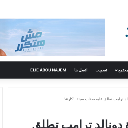
جتمع
تصويت
اتصل بنا
ELIE ABOU NAJEM
الد ترامب تطلق عليه صفات سيئة: “كارثة”
 دونالد ترامب تطلق