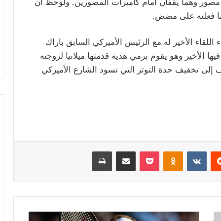
ع مصور وهما يقفان أمام كاميرات المصورين. ولوحظ أن
ما فعلته على مضض.
 اللقاء الأخير له مع الرئيس الأميركي السابق باراك
يها الأخير وهو يقوم برمي هدية قدمتها ميلانيا لزوجته
ف إلى تخفيف حدة التوتر التي تسود الشارع الأميركي
ريست
Odnoklassniki
‫Pocket
مشاركة عبر البريد
طباعة
روجيه