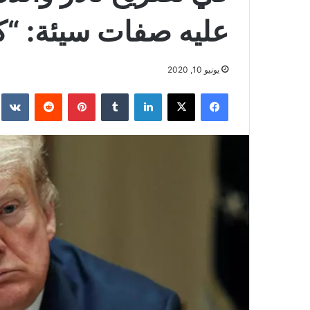
عليه صفات سيئة: “ك
يونيو 10, 2020
فيسبوك
‫X
لينكدإن
بينتيريست