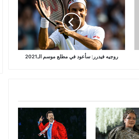
فيدرر:
سأعود
في
مطلع
موسم
الـ2021
روجيه فيدرر: سأعود في مطلع موسم الـ2021