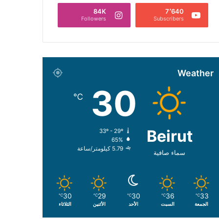
84K
7٬640
Followers
Subscribers
Weather
30
℃
Beirut
33º - 29º
65%
5.79 كيلومتر/ساعة
سماء صافية
30
29
30
36
33
℃
℃
℃
℃
℃
الجمعة
السبت
الأحد
الأثنين
الثلاثاء