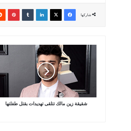
فيسبوك
‫X
لينكدإن
بينتي
شاركها
شقيقة
زين
مالك
تتلقى
تهديدات
بقتل
طفلتها
شقيقة زين مالك تتلقى تهديدات بقتل طفلتها