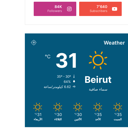
84K
7٬640
Followers
Subscribers
Weather
31
℃
Beirut
35º - 30º
64%
6.62 كيلومتر/ساعة
سماء صافية
31
30
30
35
35
℃
℃
℃
℃
℃
السبت
الأحد
الأثنين
الثلاثاء
الأربعاء