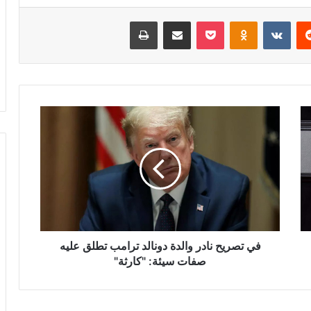
ريست
Odnoklassniki
‫Pocket
مشاركة عبر البريد
طباعة
في
تصريح
نادر
والدة
دونالد
ترامب
تطلق
عليه
صفات
سيئة:
في تصريح نادر والدة دونالد ترامب تطلق عليه
"كارثة"
صفات سيئة: "كارثة"