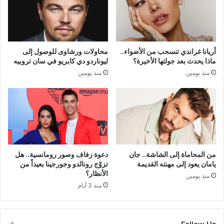
أريانا غراندي تنسحب من الأضواء..
محاولات ورشاوى للوصول إلى
ماذا يحدث بعد جولتها الأخيرة؟
ليوناردو دي كابريو في سان تروبيه
منذ يومين
منذ يومين
من المحاماة إلى الشاشة.. جان
دعوة زفاف وصور رومانسية.. هل
يامان يعود إلى مهنته القديمة
تزوّج رونالدو وجورجينا بعيداً من
الأنظار؟
منذ يومين
منذ 3 أيام