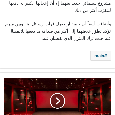
مشروع سينمائي جديد بينهما إلا أنّ إعجابها الكبير به دفعها
للتقرّب أكثر من ذلك.
وأضافت أيضاً أن حبيبة أرطغرل قرأت رسائل بينه وبين ميرم
تؤكد تطوّر علاقتهما إلى أكثر من صداقة ما دفعها للانفصال
عنه حيث ترك المنزل الذي يقطنان فيه.
main
كاليفورنيا
تعيد
فتح
صالات
السينما
في
هذا