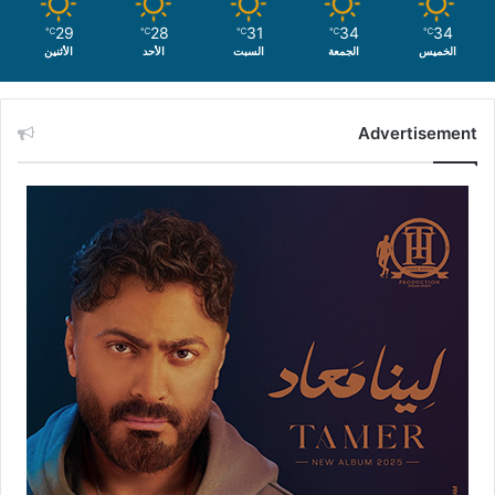
29
28
31
34
34
℃
℃
℃
℃
℃
الخميس
الجمعة
السبت
الأحد
الأثنين
Advertisement