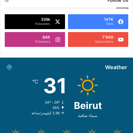
Follow Us
339k
147K
Followers
Fans
84K
7٬640
Followers
Subscribers
Weather
31
℃
Beirut
34º - 29º
56%
2.96 كيلومتر/ساعة
سماء صافية