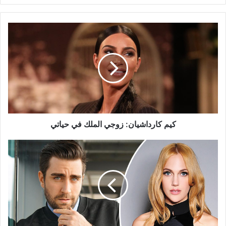
كيم
كارداشيان:
زوجي
الملك
في
حياتي
كيم كارداشيان: زوجي الملك في حياتي
حبيبة
تشاغلار
أرطغرل
تتركه
بسبب
مريم
أوزرلي