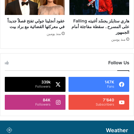
هاري ستايلز يجسّد أغنيته Falling
عقود أنجلينا جولي تفتح فصلاً جديداً
على المسرح.. سقطة مفاجئة أمام
في معركتها القضائية مع براد بيت
الجمهور
منذ يومين
منذ يومين
Follow Us
339k
147K
Followers
Fans
84K
7٬640
Followers
Subscribers
Weather