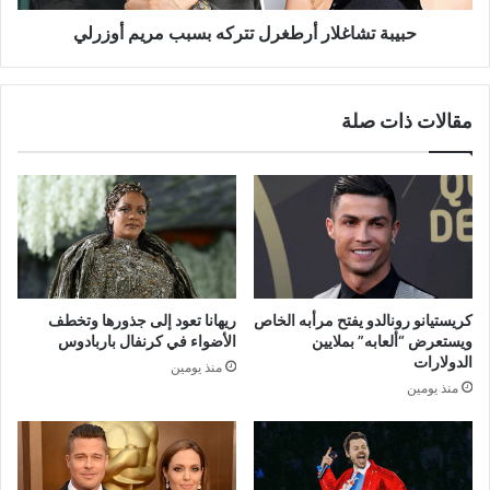
حبيبة تشاغلار أرطغرل تتركه بسبب مريم أوزرلي
مقالات ذات صلة
كريستيانو رونالدو يفتح مرأبه الخاص
ريهانا تعود إلى جذورها وتخطف
ويستعرض “ألعابه” بملايين
الأضواء في كرنفال باربادوس
الدولارات
منذ يومين
منذ يومين