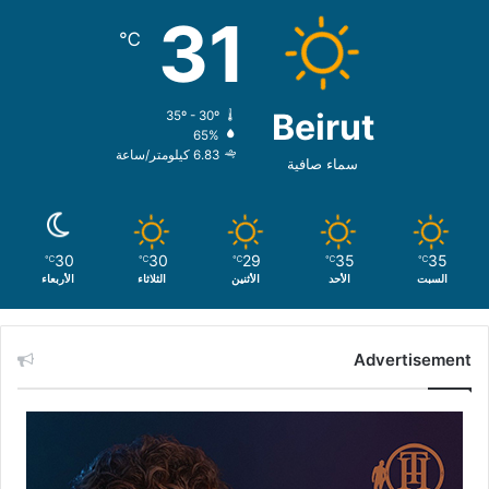
31
℃
Beirut
35º - 30º
65%
6.83 كيلومتر/ساعة
سماء صافية
30
30
29
35
35
℃
℃
℃
℃
℃
السبت
الأحد
الأثنين
الثلاثاء
الأربعاء
Advertisement