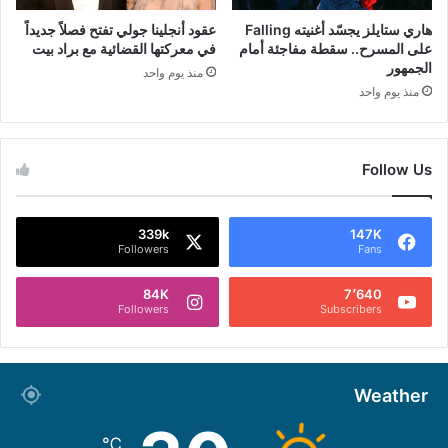
هاري ستايلز يجسّد أغنيته Falling
عقود أنجلينا جولي تفتح فصلاً جديداً
على المسرح.. سقطة مفاجئة أمام
في معركتها القضائية مع براد بيت
الجمهور
منذ يوم واحد
منذ يوم واحد
Follow Us
339k
147K
Followers
Fans
84K
7٬640
Followers
Subscribers
Weather
℃