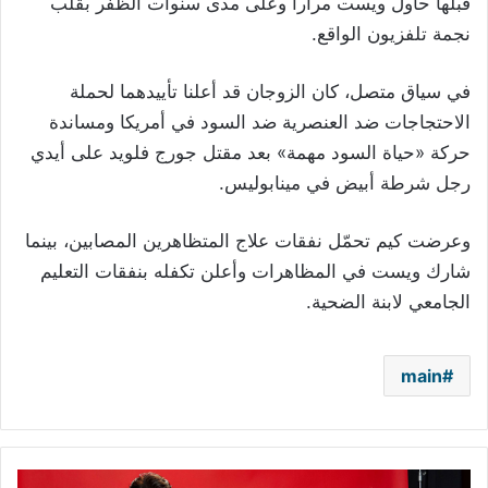
قبلها حاول ويست مراراً وعلى مدى سنوات الظفر بقلب
نجمة تلفزيون الواقع.
في سياق متصل، كان الزوجان قد أعلنا تأييدهما لحملة
الاحتجاجات ضد العنصرية ضد السود في أمريكا ومساندة
حركة «حياة السود مهمة» بعد مقتل جورج فلويد على أيدي
رجل شرطة أبيض في مينابوليس.
وعرضت كيم تحمّل نفقات علاج المتظاهرين المصابين، بينما
شارك ويست في المظاهرات وأعلن تكفله بنفقات التعليم
الجامعي لابنة الضحية.
main
على