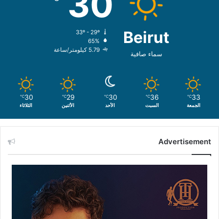
30
Beirut
33º - 29º
65%
5.79 كيلومتر/ساعة
سماء صافية
30
29
30
36
33
℃
℃
℃
℃
℃
الجمعة
السبت
الأحد
الأثنين
الثلاثاء
Advertisement