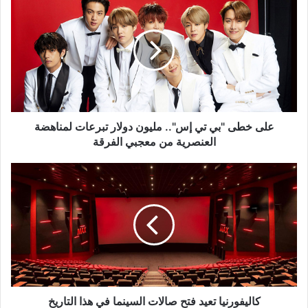
خطى
"بي
تي
إس"..
مليون
دولار
تبرعات
لمناهضة
العنصرية
على خطى "بي تي إس".. مليون دولار تبرعات لمناهضة
من
العنصرية من معجبي الفرقة
معجبي
الفرقة
كاليفورنيا
تعيد
فتح
صالات
السينما
في
هذا
التاريخ
كاليفورنيا تعيد فتح صالات السينما في هذا التاريخ