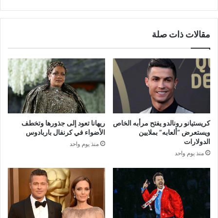
مقالات ذات صلة
كريستيانو رونالدو يفتح مرأبه الخاص
ريهانا تعود إلى جذورها وتخطف
ويستعرض “ألعابه” بملايين
الأضواء في كرنفال باربادوس
الدولارات
منذ يوم واحد
منذ يوم واحد