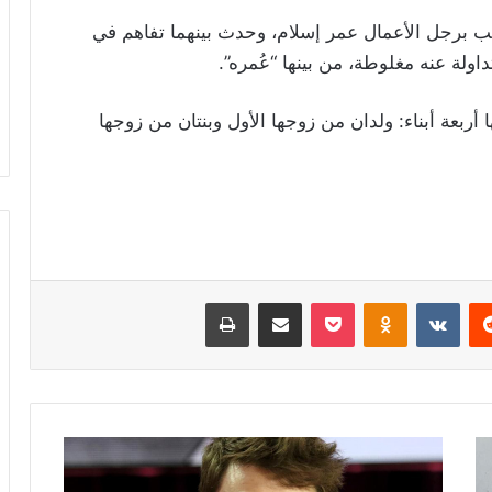
 برجل الأعمال عمر إسلام، وحدث بينهما تفاهم في
ولة عنه مغلوطة، من بينها “عُمره”.
 أربعة أبناء: ولدان من زوجها الأول وبنتان من زوجها
ريست
Odnoklassniki
‫Pocket
مشاركة عبر البريد
طباعة
هاري
بوتر