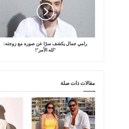
يكشف
سرًا
عن
صوره
مع
زوجته:
"لله
الأمر"!
رامي جمال يكشف سرًا عن صوره مع زوجته:
"لله الأمر"!
مقالات ذات صلة