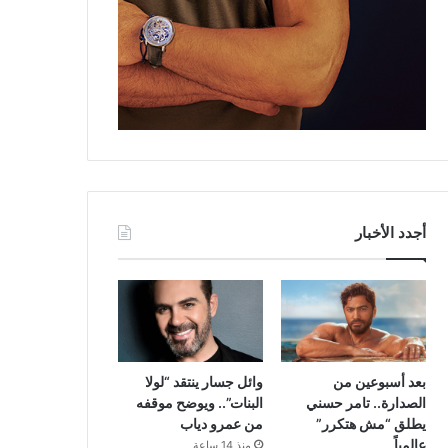
أجدد الأخبار
بعد أسبوعين من
وائل جسار ينتقد “لولا
الصدارة.. تامر حسني
البنات”.. ويوضح موقفه
يطلق “مش هتكرر”
من عمرو دياب
عالمياً
منذ 14 ساعة