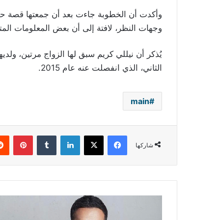
وأكدت أن الخطوبة جاءت بعد أن جمعتها قصة حب
وجهات النظر، لافتة إلى أن بعض المعلومات المتدا
يُذكر أن نيللي كريم سبق لها الزواج مرتين، ولديها
الثاني، الذي انفصلت عنه عام 2015.
main
فيسبوك
‫X
لينكدإن
بينتي
شاركها
رامي
جمال