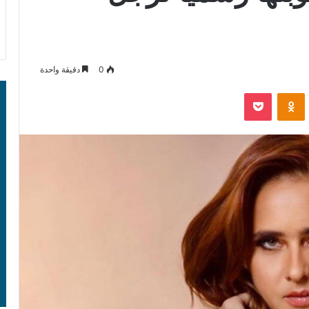
0
دقيقة واحدة
‫Pocket
Odnoklassniki