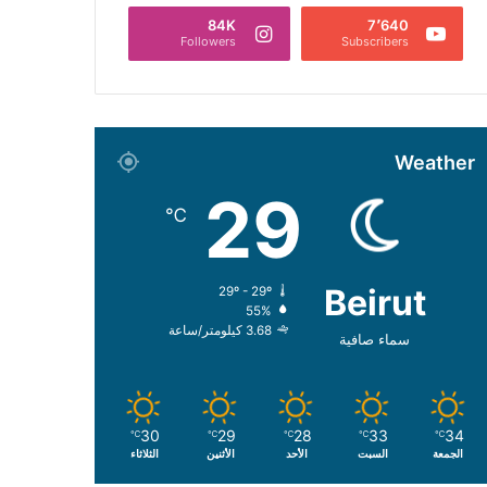
84K
7٬640
Followers
Subscribers
Weather
29
℃
Beirut
29º - 29º
55%
3.68 كيلومتر/ساعة
سماء صافية
30
29
28
33
34
℃
℃
℃
℃
℃
الجمعة
السبت
الأحد
الأثنين
الثلاثاء