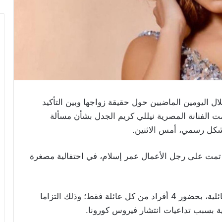
ال اليومين الماضيين حول حقيقة زواجها وبين التأكيد
ت الفنانة المصرية نيللي كريم الجدل بشأن مسألة
بشكل رسمي، أمس الاثنين.
تمت على رجل الأعمال عمر إسلام، في احتفالية مصغرة
وأوضحت أن احتفالية الخطوبة تمت في أجواء عائلية، بحضور 4 أفراد من كل عائلة فقط؛ وذلك التزاما
رية بسبب تداعيات انتشار فيروس كورونا.