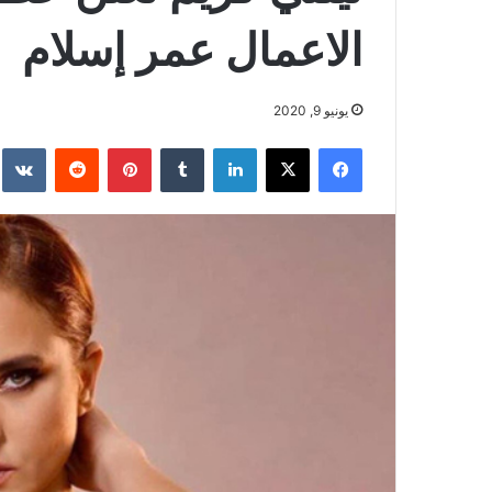
الاعمال عمر إسلام
يونيو 9, 2020
فيسبوك
‫X
لينكدإن
بينتيريست