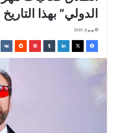
الدولي” بهذا التاريخ
يونيو 9, 2020
فيسبوك
‫X
لينكدإن
بينتيريست