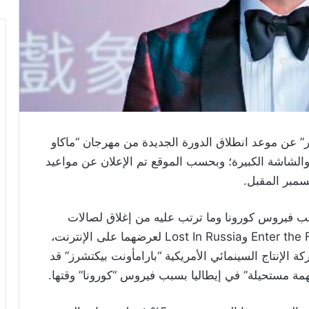
 عن موعد انطلاق الدورة الجديدة من مهرجان “ماكاو
ياة والشاشة الكبيرة؛ وبحسب الموقع تم الإعلان عن مواعيد
ب فيروس كورونا وما ترتب عليه من إغلاق لصالات
السينما الأمر الذي دفع صناع فيلمي Enter the Fat Dragon وLost In Russia لعرضهما على الإنترنت،
لإنتاج السينمائي الأمريكية “بارامأونت بيكتشرز” قد
مة مستحيلة” في إيطاليا بسبب فيروس “كورونا” وقتها.