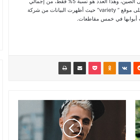
ويذكر أنه أعيد فتح أكثر من 500 شاشة سينما فى الصين، وهذا العدد هو نسبة 5% فقط، من إجمالي
صالات العرض الصينية، وفقًا للتقرير الذي نشر على موقع ” variety” حيث أظهرت البيانات من شركة
ت أبوابها في خمس مقاطعات.
ريست
Odnoklassniki
‫Pocket
مشاركة عبر البريد
طباعة
جاستن
بيبر:
استوحيت
من
ثقافة
“السود”