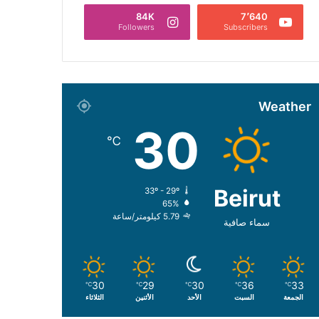
84K
7٬640
Followers
Subscribers
Weather
30
℃
Beirut
33º - 29º
65%
5.79 كيلومتر/ساعة
سماء صافية
30
29
30
36
33
℃
℃
℃
℃
℃
الجمعة
السبت
الأحد
الأثنين
الثلاثاء