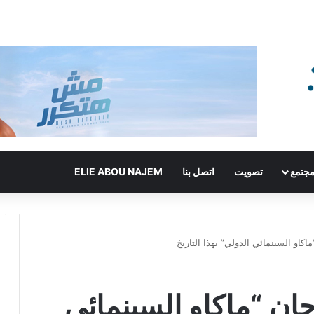
جتمع
تصويت
اتصل بنا
ELIE ABOU NAJEM
اكاو السينمائي الدولي” بهذا التاريخ
ان “ماكاو السينمائي