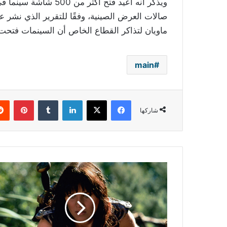
ماويان لتذاكر القطاع الخاص أن السينمات فتح
main
فيسبوك
‫X
لينكدإن
بينتي
شاركها
بالصور
-
البطلة
الخارقة
زينا
في