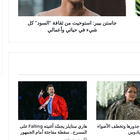
كل
شيء
في
حياتي
جاستن بيبر: استوحيت من ثقافة “السود” كل
وأعمالي
شيء في حياتي وأعمالي
ى جذورها وتخطف الأضواء
هاري ستايلز يجسّد أغنيته Falling على
بادوس
المسرح.. سقطة مفاجئة أمام الجمهور
منذ يوم واحد