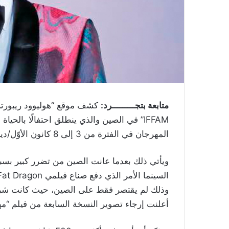
متابعة بتجـــــــــرد:
كشف موقع “هوليوود ريبورتر”
IFFAM” في الصين والذي ينطلق احتفالًا بالح
المهرجان في الفترة من 3 إلى 8 كانون الأوّل/ديسمبر المقبل.
ويأتي ذلك بعدما عانت الصين من تضرر كبير بسب
وذلك لم يقتصر فقط على الصين، حيث كانت شركة ا
أعلنت إرجاء تصوير النسخة السابعة من فيلم “مه