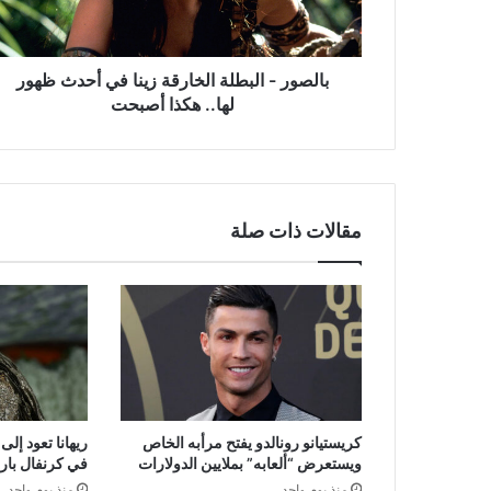
أحدث
ظهور
لها..
هكذا
بالصور - البطلة الخارقة زينا في أحدث ظهور
أصبحت
لها.. هكذا أصبحت
مقالات ذات صلة
كريستيانو رونالدو يفتح مرأبه الخاص
ريهانا تعود إل
ويستعرض “ألعابه” بملايين الدولارات
في كرنفال بار
منذ يوم واحد
منذ يوم واحد