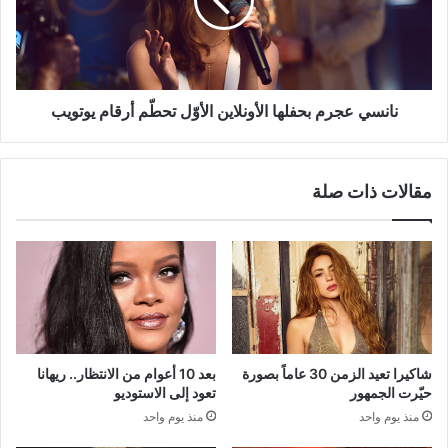
الأوّل
تحطّم
أرقام
يوتويب
نانسي عجرم بحفلها الأونلاين الأوّل تحطّم أرقام يوتويب
مقالات ذات صلة
شاكيرا تعيد الزمن 30 عاماً بصورة
بعد 10 أعوام من الانتظار.. ريهانا
حيّرت الجمهور
تعود إلى الاستوديو
منذ يوم واحد
منذ يوم واحد