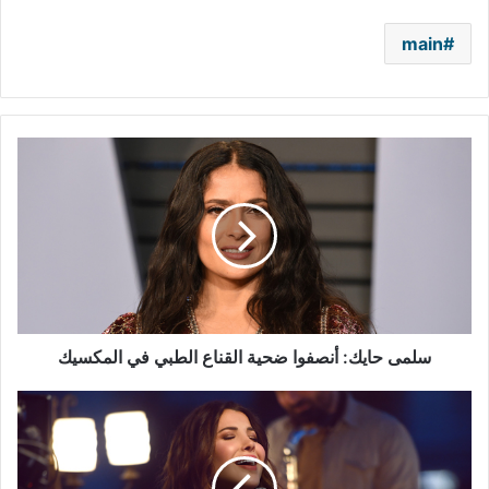
main
سلمى
حايك:
أنصفوا
ضحية
القناع
الطبي
في
المكسيك
سلمى حايك: أنصفوا ضحية القناع الطبي في المكسيك
نانسي
عجرم
بحفلها
الأونلاين