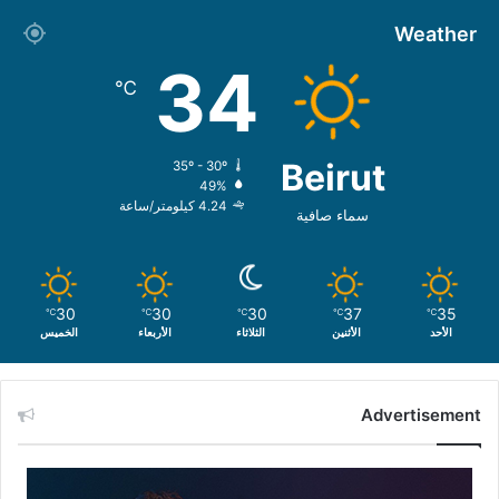
Weather
34
℃
Beirut
35º - 30º
49%
4.24 كيلومتر/ساعة
سماء صافية
30
30
30
37
35
℃
℃
℃
℃
℃
الأحد
الأثنين
الثلاثاء
الأربعاء
الخميس
Advertisement