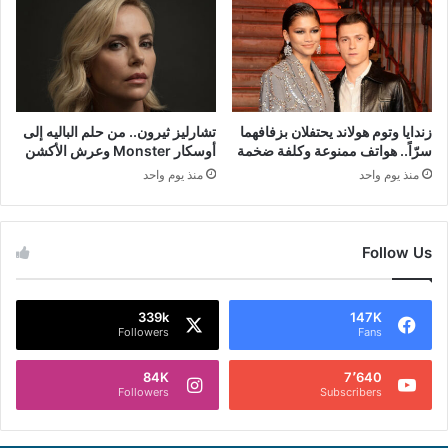
زندايا وتوم هولاند يحتفلان بزفافهما
تشارليز ثيرون.. من حلم الباليه إلى
سرّاً.. هواتف ممنوعة وكلفة ضخمة
أوسكار Monster وعرش الأكشن
منذ يوم واحد
منذ يوم واحد
Follow Us
339k
147K
Followers
Fans
84K
7٬640
Followers
Subscribers