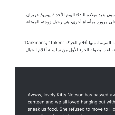
يوم الأحد 7 يونيو/ حزيران.
الدة ليام نيسون بعد مرور 11 عاما على مروره بمأساة أخرى، هي رحيل زوجته الممثلة،
واشتهر ليام نيسون بالعديد من الأفلام على شاشة السينما، منها أفلام الحركة “Taken” و”Darkman”
Michae” و”Les Miserables”، كما أنه لعب بطولة الجزء الأول من سلسلة أفلام الخيال
Awww, lovely Kitty Neeson has passed aw
canteen and we all loved hanging out wit
sneak us food. She refused to move to Ho