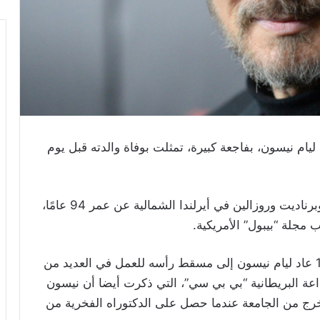
يام نيسون، بفاجعة كبيرة، تمثلت بوفاة والدته قبل يوم
وتوفيت والدة نيسون وشقيقاته الثلاث إليزابيث وبرناديت وروزالين في أيرلندا الشمالية عن عمر 94 عامًا،
مجلة “بيبول” الأمريكية.
وبعد مغادرته جامعة كوينز بلفاست في عام 1971 عاد ليام نيسون إلى مسقط رأسه للعمل في العديد من
ذاعة البريطانية “بي بي سي”، التي ذكرت أيضا أن نيسون
ه تخرج من الجامعة عندما حصل على الدكتوراه الفخرية من