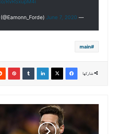
t.co/RvRSxupM4i
June 7, 2020
— Eamonn Forde (@Eamonn_Forde)
main
فيسبوك
‫X
لينكدإن
بينتي
شاركها
برشلونة
يجهز
عقدًا
كبيرًا
للحفاظ