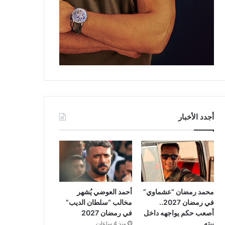
أجدد الأخبار
محمد رمضان “عشماوي”
أحمد العوضي يُشهر
في رمضان 2027..
مخالب “سلطان الديب”
أصعب حكم يواجهه داخل
في رمضان 2027
بيته
منذ 4 ساعات