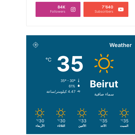
84K
7٬640
Followers
Subscribers
Weather
35
℃
Beirut
35º - 30º
61%
4.47 كيلومتر/ساعة
سماء صافية
30
30
33
35
35
℃
℃
℃
℃
℃
السبت
الأحد
الأثنين
الثلاثاء
الأربعاء