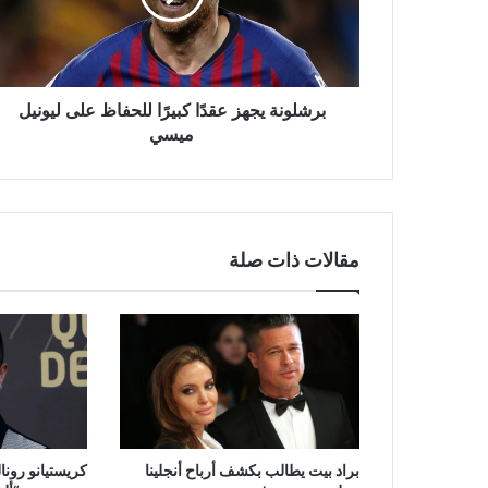
على
ليونيل
ميسي
برشلونة يجهز عقدًا كبيرًا للحفاظ على ليونيل
ميسي
مقالات ذات صلة
براد بيت يطالب بكشف أرباح أنجلينا
كريستيانو رونا