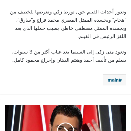
وتدور أحداث الفيلم حول تورط زكي وتعرضها للخطف من
“هجام” ويجسده الممثل المصري محمد فراج و”سارق”،
ويجسده الممثل مصطفى خاطر، بسبب حملها الذي يعد
اللغز الرئيس في الفيلم.
وتعود منى زكى إلى السينما بعد غياب أكثر من 3 سنوات،
بفيلم من تأليف أحمد وهيثم الدهان وإخراج محمود كامل.
main
إليكم
تفاصيل
أغنية
عاصي