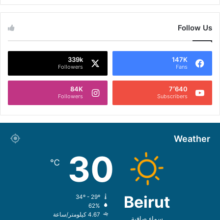
Follow Us
339k
147K
Followers
Fans
84K
7٬640
Followers
Subscribers
Weather
30
℃
Beirut
34º - 29º
62%
4.67 كيلومتر/ساعة
سماء صافية