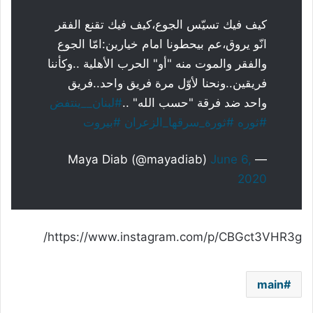
كيف فيك تسيّس الجوع،كيف فيك تقنع الفقر
انّو يروق،عم بيحطونا امام خيارين:امّا الجوع
والفقر والموت منه "أو" الحرب الأهلية ..وكأننا
فريقين..ونحنا لأوّل مرة فريق واحد..فريق
واحد ضد فرقة "حسب الله" ..
#لبنان__ينتفض
#ثوره
#ثورة_سرقها_الزعران
#بيروت
June 6,
— Maya Diab (@mayadiab)
2020
https://www.instagram.com/p/CBGct3VHR3g/
main