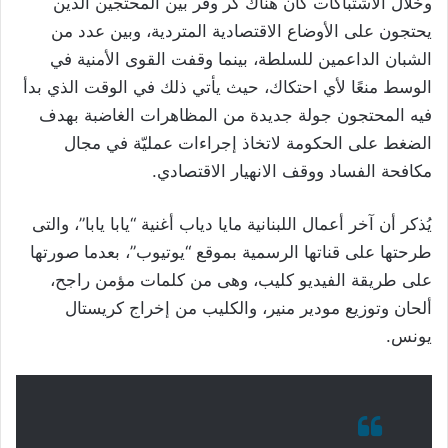
وخلال الاشتباكات كان هناك كر وفر بين المحتجين الذين
يحتجون على الأوضاع الاقتصادية المتردية، وبين عدد من
الشبان الداعمين للسلطة، بينما وقفت القوى الأمنية في
الوسط منعًا لأي احتكاك، حيث يأتي ذلك في الوقت الذي بدأ
فيه المحتجون جولة جديدة من المظاهرات الغاضبة بهدف
الضغط على الحكومة لاتخاذ إجراءات عمليّة في مجال
مكافحة الفساد ووقف الانهيار الاقتصادي.
يُذكر أن آخر أعمال اللبنانية مايا دياب أغنية “يابا يابا”، والتى
طرحتها على قناتها الرسمية بموقع “يوتيوب”، بعدما صورتها
على طريقة الفيديو كليب، وهى من كلمات مؤمن راجح،
ألحان وتوزيع مودير منير، والكليب من إخراج كريستال
يونس.