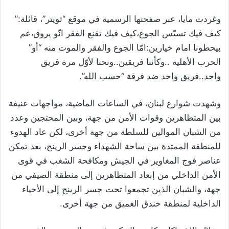
وغردت مايا، عبر صفحتها الرسمية في موقع “تويتر”، قائلة:”
كيف فيك تسيّس الجوع،كيف فيك تقنع الفقر انّو يروق،عم
بيحطونا امام خيارين:امّا الجوع والفقر والموت منه “أو”
الحرب الأهلية ..وكأننا فريقين..ونحنا لأوّل مرة فريق
واحد..فريق واحد ضد فرقة “حسب الله”.
وشهدت شوارع لبنان، في الساعات الماضية، مواجهات عنيفة
بين المتظاهرين وقوات الأمن من جهة، وبين المحتجين وعدد
من الشبان الموالين للسلطة من جهة أخرى، لكن عاد الهدوء
للمنطقة الممتدة بين ساحة الشهداء وجسر الرينج، بعد تمكن
عناصر فوج المغاوير في الجيش ومكافحة الشغب في قوى
الأمن الداخلي من إبعاد المتظاهرين إلى منطقة الصيفي من
جهة، والشبان الذين تجمعوا تحت جسر الرينج إلى الأحياء
الداخلية لمنطقة خندق الغميق من جهة أخرى
.