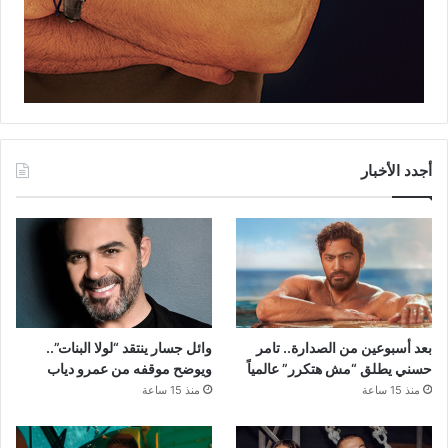
أجدد الأخبار
بعد أسبوعين من الصدارة.. تامر
وائل جسار ينتقد “لولا البنات”..
حسني يطلق “مش هتكرر” عالمياً
ويوضح موقفه من عمرو دياب
منذ 15 ساعة
منذ 15 ساعة