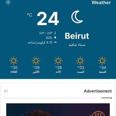
Weather
24
℃
Beirut
24º - 24º
62%
4.15 كيلومتر/ساعة
سماء صافية
30
29
28
33
34
℃
℃
℃
℃
℃
الجمعة
السبت
الأحد
الأثنين
الثلاثاء
Advertisement