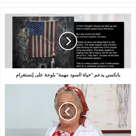
بانكسي
يدعم
"حياة
السود
مهمة"
بلوحة
على
إنستغرام
بانكسي يدعم "حياة السود مهمة" بلوحة على إنستغرام
حياة
الفهد:
لم
أتفاجأ
من
دور
“الجنود
المجهولين”..