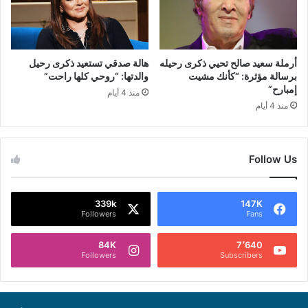
أرملة سعيد صالح تحيي ذكرى رحيله
هالة صدقي تستعيد ذكرى رحيل
برسالة مؤثرة: “كأنك مشيت
والدتها: “روحي كلها راحت”
إمبارح”
منذ 4 أيام
منذ 4 أيام
Follow Us
339k
147K
Followers
Fans
84K
7٬640
Followers
Subscribers