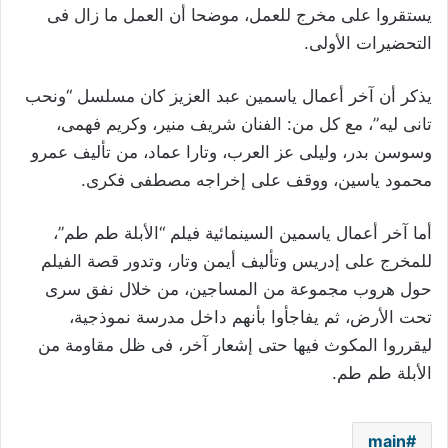
يستقروا على مخرج للعمل، موضحا أن العمل ما زال فى
التحضيرات الأولى.
يذكر أن آخر أعمال ياسمين عبد العزيز كان مسلسل “ونحب
تانى ليه”، مع كل من: الفنان شريف منير، وكريم فهمى،
وسوسن بدر، وليلى عز العرب، وتارا عماد، من تأليف عمرو
محمود ياسين، ووقف على إخراجه مصطفى فكرى.
أما آخر أعمال ياسمين السينمائية فيلم “الأبلة طم طم”،
للمخرج على إدريس وتأليف أيمن وتار، وتدور قصة الفيلم
حول هروب مجموعة من المساجين، من خلال نفق سرى
تحت الأرض، ثم يفاجأوا بأنهم داخل مدرسة نموذجية،
ليقرروا المكوث فيها حتى إشعار آخر، فى ظل مقاومة من
الأبلة طم طم.
main