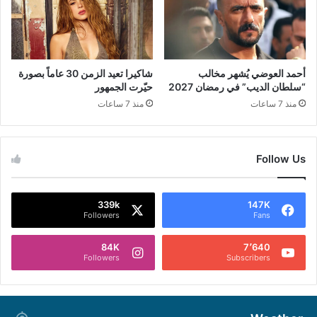
أحمد العوضي يُشهر مخالب
شاكيرا تعيد الزمن 30 عاماً بصورة
“سلطان الديب” في رمضان 2027
حيّرت الجمهور
منذ 7 ساعات
منذ 7 ساعات
Follow Us
339k
147K
Followers
Fans
84K
7٬640
Followers
Subscribers