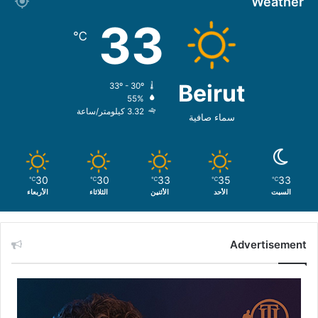
Weather
33
℃
Beirut
33º - 30º
55%
3.32 كيلومتر/ساعة
سماء صافية
30
30
33
35
33
℃
℃
℃
℃
℃
السبت
الأحد
الأثنين
الثلاثاء
الأربعاء
Advertisement