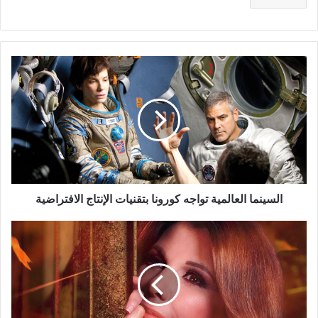
السينما
العالمية
تواجه
كورونا
بتقنيات
الإنتاج
الافتراضية
السينما العالمية تواجه كورونا بتقنيات الإنتاج الافتراضية
ماجدة
الرومي
لجمهورها:
"غنوا
بكل
اللغات"