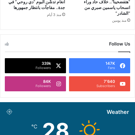
“هتفضحينا”.. خلاف حاد وراء
أنغام تدشّن ألبوم “دي روحي” في
انسحاب ياسمين صبري من
جدة.. مفاجآت بانتظار جمهورها
“الشادر”
منذ 3 أيام
منذ يومين
Follow Us
339k
147K
Followers
Fans
84K
7٬640
Followers
Subscribers
Weather
28
℃