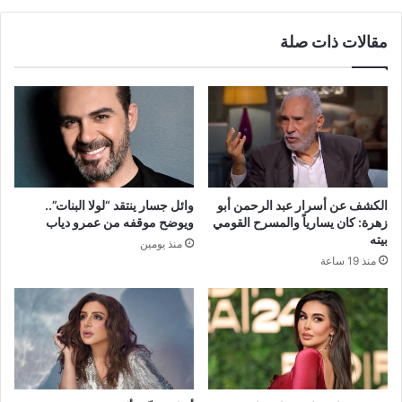
مقالات ذات صلة
الكشف عن أسرار عبد الرحمن أبو
وائل جسار ينتقد “لولا البنات”..
زهرة: كان يسارياً والمسرح القومي
ويوضح موقفه من عمرو دياب
بيته
منذ يومين
منذ 19 ساعة