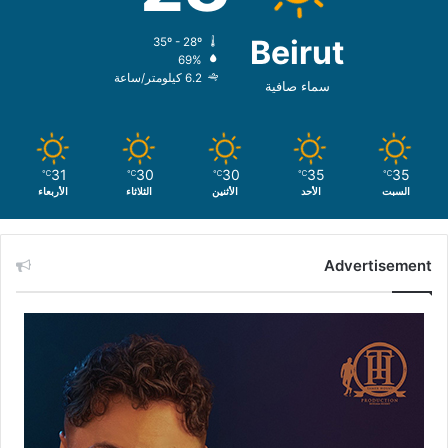
Beirut
35º - 28º
69%
6.2 كيلومتر/ساعة
سماء صافية
31
30
30
35
35
℃
℃
℃
℃
℃
السبت
الأحد
الأثنين
الثلاثاء
الأربعاء
Advertisement