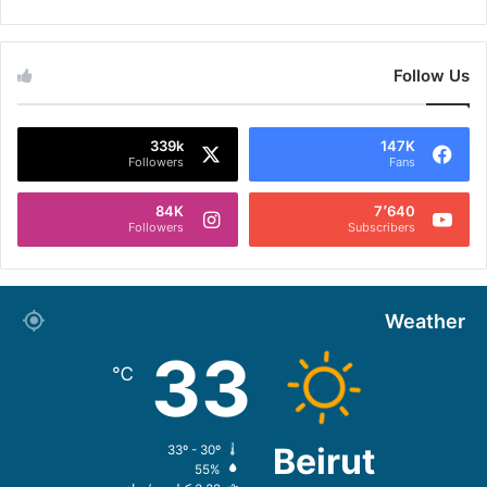
Follow Us
339k
147K
Followers
Fans
84K
7٬640
Followers
Subscribers
Weather
33
℃
Beirut
33º - 30º
55%