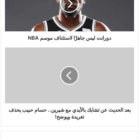
موسم
NBA
دورانت ليس جاهزًا لاستئناف موسم NBA
بعد
الحديث
عن
تشابك
بالأيدي
مع
شيرين..
حسام
حبيب
يحذف
بعد الحديث عن تشابك بالأيدي مع شيرين.. حسام حبيب يحذف
تغريدة
تغريدة ويوضح!
ويوضح!