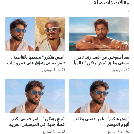
مقالات ذات صلة
بعد أسبوعين من الصدارة.. تامر
“مش هتكرر” يحسمها بالقاضية..
حسني يطلق “مش هتكرر” عالمياً
تامر حسني يتفوّق على عمرو دياب
منذ يومين
منذ أسبوعين
“مش هتكرر”.. تامر حسني يطلق
“مش هتكرر”.. تامر حسني يكتب
ألبوم الموسم
فصلًا جديدًا في الموسيقى العربية
منذ 3 أسابيع
منذ 3 أسابيع