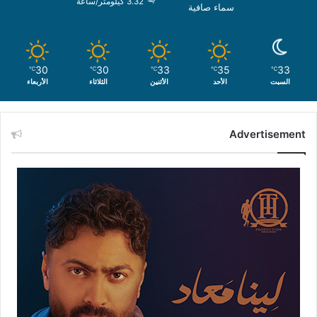
3.32 كيلومتر/ساعة
سماء صافية
30
30
33
35
33
℃
℃
℃
℃
℃
السبت
الأحد
الأثنين
الثلاثاء
الأربعاء
Advertisement