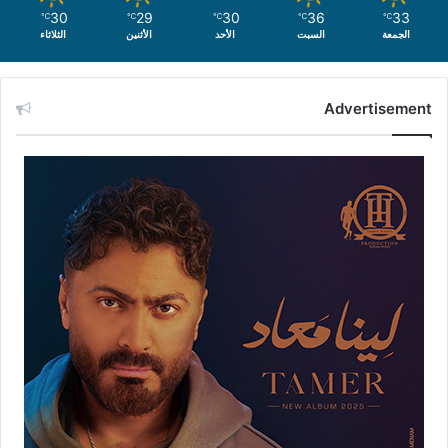
30
29
30
36
33
℃
℃
℃
℃
℃
الجمعة
السبت
الأحد
الأثنين
الثلاثاء
Advertisement