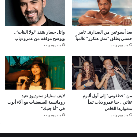
بعد أسبوعين من الصدارة.. تامر
وائل جسار ينتقد “لولا البنات”..
حسني يطلق “مش هتكرر” عالمياً
ويوضح موقفه من عمرو دياب
منذ يوم واحد
منذ يوم واحد
من “خطفوني” إلى أول ألبوم
لايف ستايلز ستوديوز تعيد
غنائي.. جنا عمرو دياب تبدأ
رومانسية السبعينيات مع آلاء أيوب
مشوارها الخاص
في “أنا جنبك”
منذ يوم واحد
منذ يوم واحد