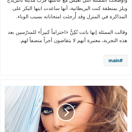
وأوضحت الممثلة التي تعيش مع عائلتها قرب مدينة تانبريدج
ويلز بمنطقة كنت البريطانية، أنها ساعدت ابنها البكر على
المذاكرة في المنزل وقد أُرجئت امتحاناته بسبب الوباء.
وقالت الممثلة إنها باتت تُكِنُّ «احتراماً كبيراً» للمدرّسين بعد
هذه التجربة، معتبرة أنهم لا يتقاضون أجراً منصفاً لهم.
main
تغريدات
في
حبّ
هيفاء
وهبي
تجتاح
تويتر