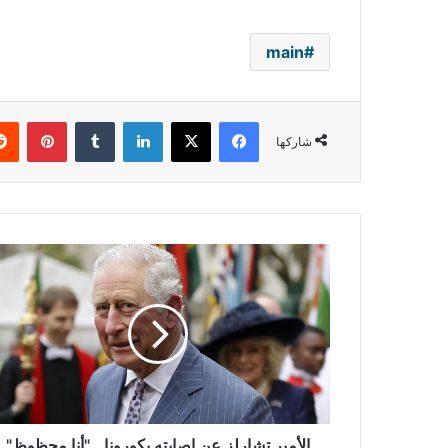
main
فيسبوك
‫X
لينكدإن
بينتي
شاركها
الأمير
تشارلز
عن
إصابته
بكورونا..
"أنا
محظوظ"
الأمير تشارلز عن إصابته بكورونا.. "أنا محظوظ"