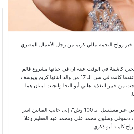
خبر زواج النجمة نيللي كريم من رجل الأعمال المصري
بر، كاشفةً في الوقت عينه ان في حياتها مشروع قائم
للزواج، علماً انها تزوجت مرتين من قبل، الأولى عندما كانت في سن الـ 17 من والد ابنائها كريم ويوسف
نفصلت عنه بعد ذلك. وفي عام 2004 تزوجت من خبير التغذية هاني أبو النجا وانجبت ابنتان هما
وشاركت نيللي كريم في السباق الرمضاني الماضي عبر مسلسل “بـ 100 وش”، إلى جانب الفنانين آسر
 دسوقي وسلوى محمد علي ومحمد عبد العظيم وعلا
 كاملة أبو ذكري‏‎.