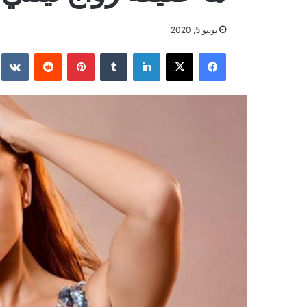
يونيو 5, 2020
فيسبوك
‫X
لينكدإن
بينتيريست