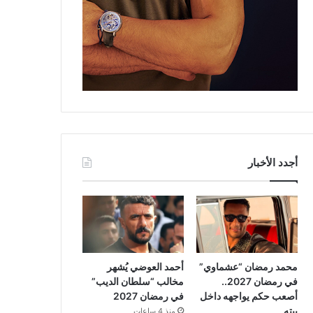
أجدد الأخبار
محمد رمضان “عشماوي”
أحمد العوضي يُشهر
في رمضان 2027..
مخالب “سلطان الديب”
أصعب حكم يواجهه داخل
في رمضان 2027
بيته
منذ 4 ساعات