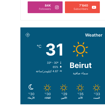
84K
7٬640
Followers
Subscribers
Weather
31
℃
Beirut
33º - 30º
65%
4.67 كيلومتر/ساعة
سماء صافية
30
30
29
35
33
℃
℃
℃
℃
℃
السبت
الأحد
الأثنين
الثلاثاء
الأربعاء